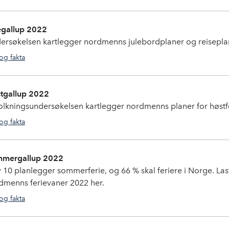
gallup
,
tall og fakta
egallup 2022
ersøkelsen kartlegger nordmenns julebordplaner og reiseplane
 og fakta
gallup
,
norske tall
tgallup 2022
olkningsundersøkelsen kartlegger nordmenns planer for høstfe
 og fakta
gallup
mergallup 2022
v 10 planlegger sommerferie, og 66 % skal feriere i Norge. L
dmenns ferievaner 2022 her.
 og fakta
gallup
,
tall og fakta