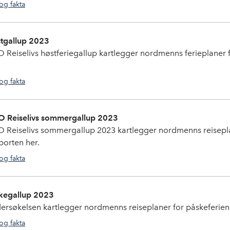
 og fakta
tall og fakta
tgallup 2023
 Reiselivs høstferiegallup kartlegger nordmenns ferieplaner f
 og fakta
høstgallup
,
gallup
 Reiselivs sommergallup 2023
 Reiselivs sommergallup 2023 kartlegger nordmenns reisepla
porten her.
 og fakta
gallup
,
tall og fakta
kegallup 2023
ersøkelsen kartlegger nordmenns reiseplaner for påskeferien 
 og fakta