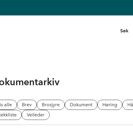
Søk
okumentarkiv
is alle
Brev
Brosjyre
Dokument
Høring
H
jekkliste
Veileder