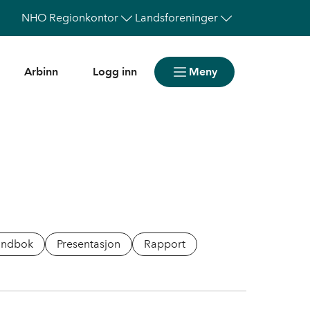
NHO
Regionkontor
Landsforeninger
Arbinn
Logg inn
Meny
åndbok
Presentasjon
Rapport