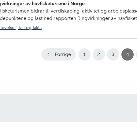
gvirkninger av havfisketurisme i Norge
fisketurismen bidrar til verdiskaping, aktivitet og arbeidsplas
depunktene og last ned rapporten Ringvirkninger av havfisket
levelser
,
Tall og fakta
havfiske
,
Havfisketurisme
,
tall og fakta
,
tallogfakta
,
fisketuri
Forrige
1
2
3
4