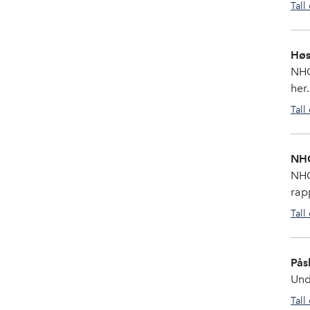
Tall
Høs
NHO
her.
Tall
NHO
NHO
rap
Tall
Pås
Und
Tall