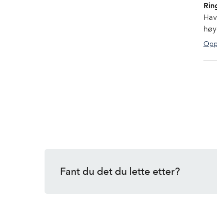
Rin
Hav
høy
Opp
Fant du det du lette etter?