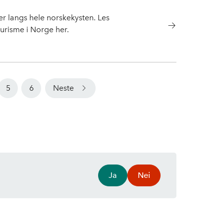
ser langs hele norskekysten. Les
urisme i Norge her.
sme
5
6
Neste
Ja
Nei