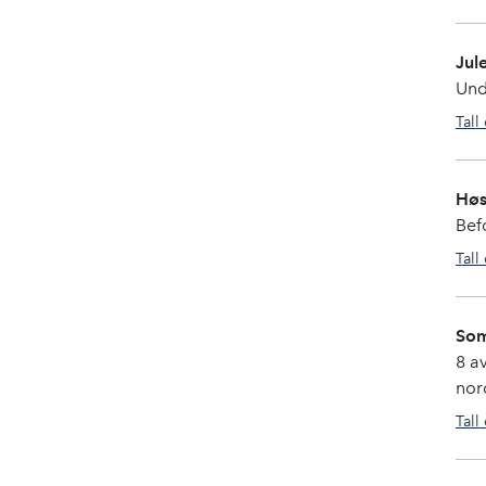
Jul
Und
Tall
Høs
Bef
Tall
Som
8 a
nor
Tall