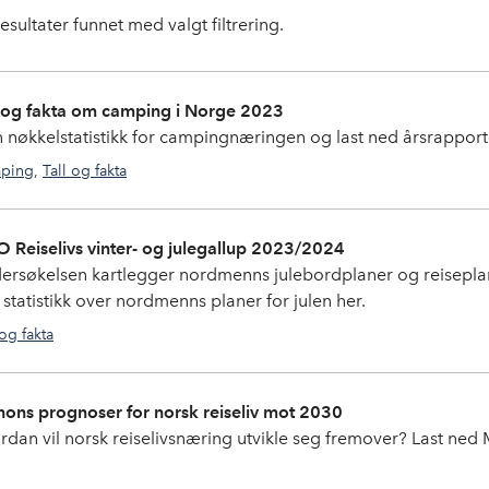
esultater funnet med valgt filtrering.
l og fakta om camping i Norge 2023
n nøkkelstatistikk for campingnæringen og last ned årsrappor
ping
,
Tall og fakta
camping
 Reiselivs vinter- og julegallup 2023/2024
ersøkelsen kartlegger nordmenns julebordplaner og reiseplan
 statistikk over nordmenns planer for julen her.
 og fakta
gallup
ons prognoser for norsk reiseliv mot 2030
rdan vil norsk reiselivsnæring utvikle seg fremover? Last ned