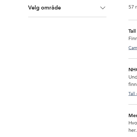
57
r
Velg område
Tal
Fin
Cam
NHO
Und
finn
Tall
Men
Hvo
her.