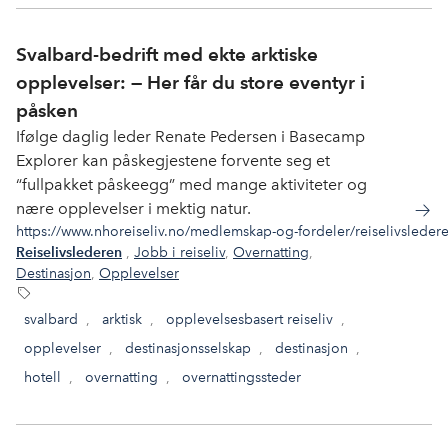
Svalbard-bedrift med ekte arktiske
opplevelser: — Her får du store eventyr i
påsken
Ifølge daglig leder Renate Pedersen i Basecamp
Explorer kan påskegjestene forvente seg et
“fullpakket påskeegg” med mange aktiviteter og
nære opplevelser i mektig natur.
https://www.nhoreiseliv.no/medlemskap-og-fordeler/reiselivsledere
,
Jobb i reiseliv
,
Overnatting
,
Reiselivslederen
Destinasjon
,
Opplevelser
svalbard
,
arktisk
,
opplevelsesbasert reiseliv
,
opplevelser
,
destinasjonsselskap
,
destinasjon
,
hotell
,
overnatting
,
overnattingssteder