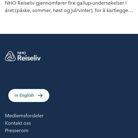
NHO Reiseliv gjennomfører fire gallup-undersøkelser i
året (påske, sommer, høst og jul/vinter), for å kartlegge
nordmenns reiseplaner, samt trender og utviklingstrekk.
Last ned rapportene her.
In English
Medlemsfordeler
Kontakt oss
Presserom