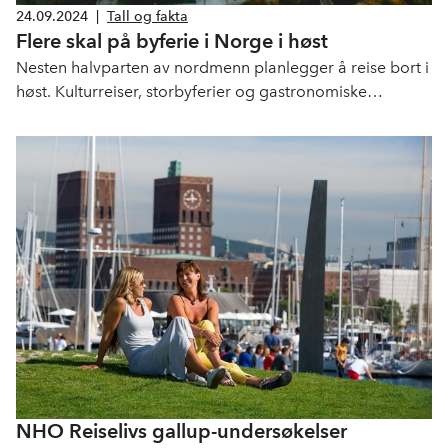
24.09.2024
|
Tall og fakta
Flere skal på byferie i Norge i høst
Nesten halvparten av nordmenn planlegger å reise bort i
høst. Kulturreiser, storbyferier og gastronomiske
opplevelser er blant trendene som preger nordmenns
ferieplaner.
NHO Reiselivs gallup-undersøkelser