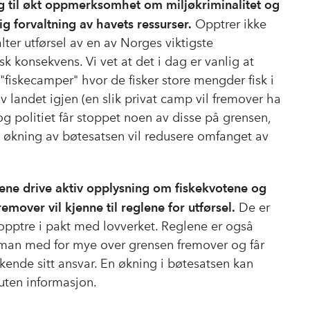
rag til økt oppmerksomhet om miljøkriminalitet og
ig forvaltning av havets ressurser.
Opptrer ikke
ter utførsel av en av Norges viktigste
k konsekvens. Vi vet at det i dag er vanlig at
"fiskecamper" hvor de fisker store mengder fisk i
av landet igjen (en slik privat camp vil fremover ha
og politiet får stoppet noen av disse på grensen,
g økning av bøtesatsen vil redusere omfanget av
ftene drive aktiv opplysning om fiskekvotene og
mover vil kjenne til reglene for utførsel.
De er
pptre i pakt med lovverket. Reglene er også
r man med for mye over grensen fremover og får
kende sitt ansvar. En økning i bøtesatsen kan
uten informasjon.