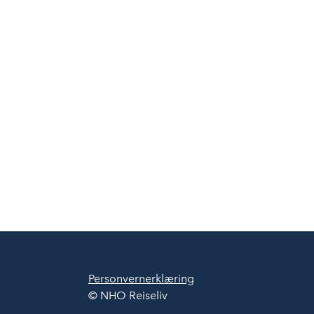
Personvernerklæring
© NHO Reiseliv