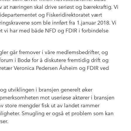
b
e
s
v at næringen skal drive seriøst og bærekraftig. Vi
o
d
t
eridepartementet og Fiskeridirektoratet vært
o
I
eringskravene som ble innført fra 1.januar 2018. Vi
k
n
et vi har med både NFD og FDIR i forbindelse
gler går fremover i våre medlemsbedrifter, og
rum i Bodø for å diskutere fremtidig drift og
ekretær Veronica Pedersen Åsheim og FDIR ved
og utviklingen i bransjen generelt øker
oppmerksomheten mot useriøse aktører i bransjen
av store mengder fisk ut av landet rammer
uligheter. Smugling er også et problem som kan
ser.