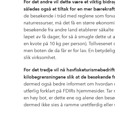
For det andre vil dette være et viktig bid
således også et tiltak for en mer bærekraft
de besøkende i tråd med reglene som forval
naturressurser, må det få en større økonomis
besøkende fra andre land etablerer såkalte 
løpet av få dager, for så å smugle dette ut 
en kvote på 10 kg per person). Tollvesenet 
men boten de da får er for lav. En betydeli
slik virksomhet.
For det tredje vil nå havfisketurismebedri
kilobegrensningene slik at de besøkende fre
dermed også bedre informert om hvordan o
utførlig forklart på FDIRs hjemmesider. Ta
en høy bot, er dette ene og alene den besø
dermed ikke sies å ramme urettferdig eller 