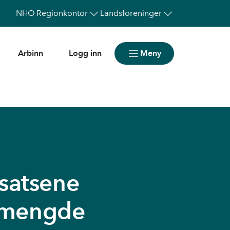
NHO
Regionkontor
Landsforeninger
Arbinn
Logg inn
Meny
satsene
tt mengde