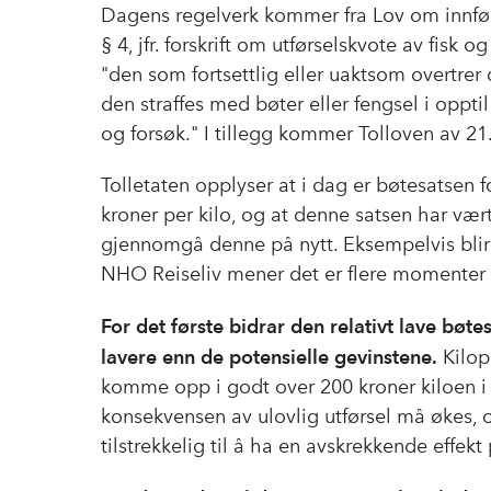
Dagens regelverk kommer fra Lov om innførse
§ 4, jfr. forskrift om utførselskvote av fisk o
"den som fortsettlig eller uaktsom overtrer
den straffes med bøter eller fengsel i opp
og forsøk." I tillegg kommer Tolloven av 21.12
Tolletaten opplyser at i dag er bøtesatsen fo
kroner per kilo, og at denne satsen har væ
gjennomgå denne på nytt. Eksempelvis blir b
NHO Reiseliv mener det er flere momenter s
For det første bidrar den relativt lave bøte
lavere enn de potensielle gevinstene.
Kilopr
komme opp i godt over 200 kroner kiloen 
konsekvensen av ulovlig utførsel må økes, 
tilstrekkelig til å ha en avskrekkende effekt