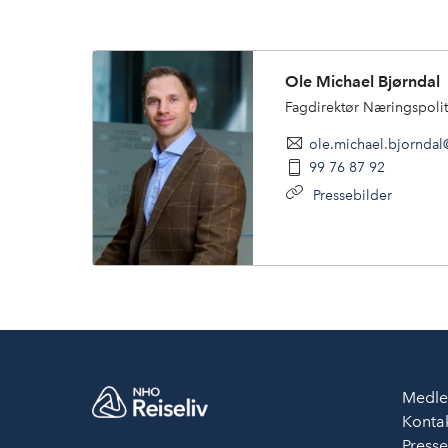
Ole Michael Bjørndal
Fagdirektør Næringspolit
ole.michael.bjorndal
99 76 87 92
Pressebilder
Medle
Kontak
Press