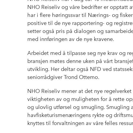
NHO Reiseliv og våre bedrifter er opptatt a
har i flere høringssvar til Nærings- og fisk
positive til de nye rapportering- og registr
setter også pris på dialogen og samarbeid
med innføringen av de nye kravene.
Arbeidet med å tilpasse seg nye krav og re
bransjen møtes denne uken på vårt bransjefo
utvikling. Her deltar også NFD ved statss
seniorrådgiver Trond Ottemo.
NHO Reiseliv mener at det nye regelverket 
viktigheten av og muligheten for å rette 
og ulovlig utførsel og smugling. Smugling 
havfisketurismenæringens rykte og driftsm
knyttes til forvaltningen av våre felles ressur