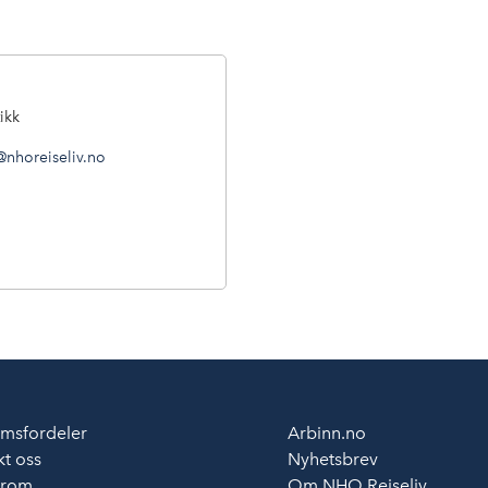
ikk
@nhoreiseliv.no
msfordeler
Arbinn.no
t oss
Nyhetsbrev
erom
Om NHO Reiseliv