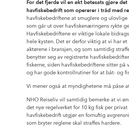
For det fjerde vil en økt bøtesats gjøre det 
havfiskebedrift som opererer i tråd med re
havfiskebedriftene at smuglere og ulovlige
som går ut over havfiskenæringens rykte gene
Havfiskebedriftene er viktige lokale bidrags
hele kysten. Det er derfor viktig at vi har
aktørene i bransjen, og som samtidig straffe
benytter seg av registrerte havfiskebedrifter
fiskerne, siden havfiskebedriftene sitter på
og har gode kontrollrutiner for at båt- og fi
Vi mener også at myndighetene må påse at bø
NHO Reiseliv vil samtidig bemerke at vi øn
det nye regelverket for 10 kg fisk per priva
havfiskebedrift utgjør en fornuftig avgren
som bryter reglene skal straffes hardere.