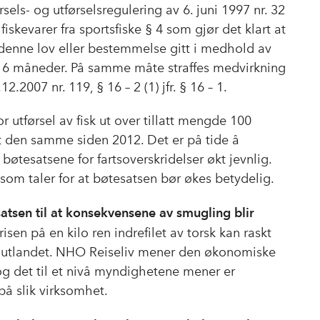
ls- og utførselsregulering av 6. juni 1997 nr. 32
g fiskevarer fra sportsfiske § 4 som gjør det klart at
 denne lov eller bestemmelse gitt i medhold av
til 6 måneder. På samme måte straffes medvirkning
.2007 nr. 119, § 16 – 2 (1) jfr. § 16 – 1.
r utførsel av fisk ut over tillatt mengde 100
rt den samme siden 2012. Det er på tide å
øtesatsene for fartsoverskridelser økt jevnlig.
om taler for at bøtesatsen bør økes betydelig.
satsen til at konsekvensene av smugling blir
isen på en kilo ren indrefilet av torsk kan raskt
i utlandet. NHO Reiseliv mener den økonomiske
og det til et nivå myndighetene mener er
 på slik virksomhet.