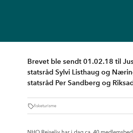
Brevet ble sendt 01.02.18 til J
statsråd Sylvi Listhaug og Næri
statsråd Per Sandberg og Riksa
fisketurisme
NHO Reiseliv har i dag ca. 40 medlemsbedri