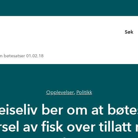
Søk
m bøtesatser 01.02.18
Opplevelser
,
Politikk
iseliv ber om at bøte
rsel av fisk over tilla