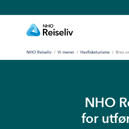
NHO Reiseliv
Vi mener
Havfisketurisme
Brev o
NHO Re
for utfø