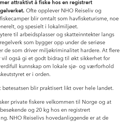
mer attraktivt å fiske hos en registrert
gelverket.
Ofte opplever NHO Reiseliv og
 fiskecamper blir omtalt som havfisketurisme, noe
relt, og spesielt i lokalmiljøet.
ytere til arbeidsplasser og skatteinntekter langs
 et regelverk som bygger opp under de seriøse
r de som driver miljøkriminalitet hardere. At flere
 vil også gi et godt bidrag til økt sikkerhet for
 verdifull kunnskap om lokale sjø- og værforhold
skeutstyret er i orden.
tesatsen blir praktisert likt over hele landet.
sker private fiskere velkommen til Norge og at
t besøkende og 20 kg hos en registrert
sning. NHO Reiselivs hovedanliggende er at de