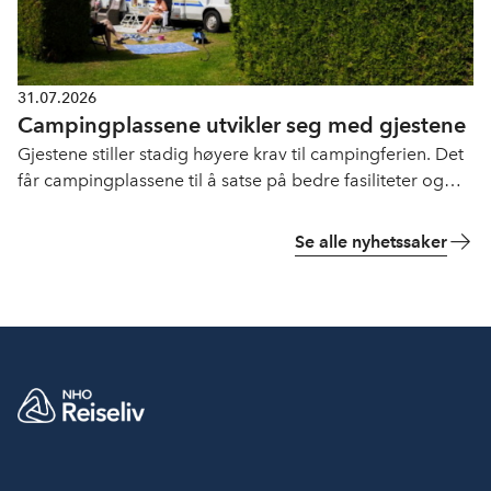
31.07.2026
Campingplassene utvikler seg med gjestene
Gjestene stiller stadig høyere krav til campingferien. Det
får campingplassene til å satse på bedre fasiliteter og
flere opplevelser.
Se alle nyhetssaker