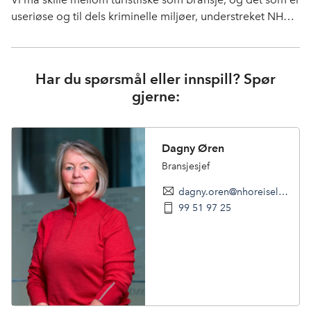
useriøse og til dels kriminelle miljøer, understreket NHO
Reiseliv i debatt om turistfiske på Arendalsuka.
Har du spørsmål eller innspill? Spør
gjerne:
Dagny Øren
Bransjesjef
dagny.oren@nhoreiseliv.no
99 51 97 25