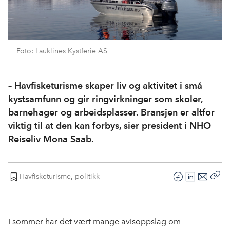
Foto: Lauklines Kystferie AS
– Havfisketurisme skaper liv og aktivitet i små
kystsamfunn og gir ringvirkninger som skoler,
barnehager og arbeidsplasser. Bransjen er altfor
viktig til at den kan forbys, sier president i NHO
Reiseliv Mona Saab.
Havfisketurisme
,
politikk
F
L
E
Kop
a
i
-
len
c
n
p
e
k
o
I sommer har det vært mange avisoppslag om