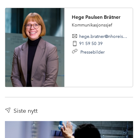
Hege Paulsen Bråtner
Kommunikasjonssjef
hege.bratner@nhoreiseliv.no
91 59 50 39
Pressebilder
Siste nytt