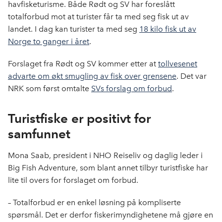
b
e
s
havfisketurisme. Både Rødt og SV har foreslått
o
d
t
totalforbud mot at turister får ta med seg fisk ut av
o
I
landet. I dag kan turister ta med seg
18 kilo fisk ut av
k
n
Norge to ganger i året
.
Forslaget fra Rødt og SV kommer etter at
tollvesenet
advarte om økt smugling av fisk over grensene
. Det var
NRK som først omtalte
SVs forslag om forbud
.
Turistfiske er positivt for
samfunnet
Mona Saab, president i NHO Reiseliv og daglig leder i
Big Fish Adventure, som blant annet tilbyr turistfiske har
lite til overs for forslaget om forbud.
– Totalforbud er en enkel løsning på kompliserte
spørsmål. Det er derfor fiskerimyndighetene må gjøre en