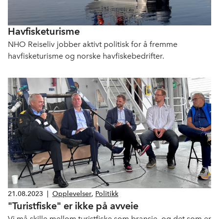
Havfisketurisme
NHO Reiseliv jobber aktivt politisk for å fremme
havfisketurisme og norske havfiskebedrifter.
21.08.2023
|
Opplevelser
,
Politikk
"Turistfiske" er ikke på avveie
Vi må skille mellom turistfiske som bransje, og det som er