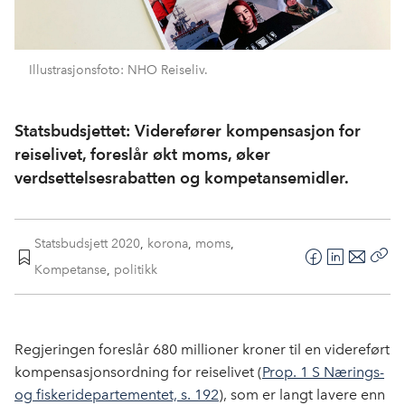
Illustrasjonsfoto: NHO Reiseliv.
Statsbudsjettet: Viderefører kompensasjon for
reiselivet, foreslår økt moms, øker
verdsettelsesrabatten og kompetansemidler.
Statsbudsjett 2020
,
korona
,
moms
,
F
L
E
Kompetanse
,
politikk
Kop
a
i
-
len
c
n
p
e
k
o
Regjeringen foreslår 680 millioner kroner til en videreført
b
e
s
kompensasjonsordning for reiselivet (
Prop. 1 S Nærings-
o
d
t
og fiskeridepartementet, s. 192
), som er langt lavere enn
o
I