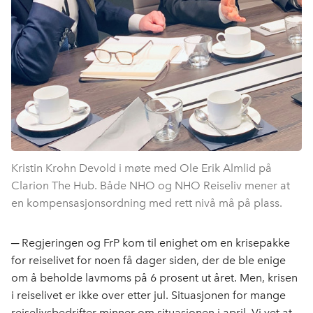
Kristin Krohn Devold i møte med Ole Erik Almlid på
Clarion The Hub. Både NHO og NHO Reiseliv mener at
en kompensasjonsordning med rett nivå må på plass.
─ Regjeringen og FrP kom til enighet om en krisepakke
for reiselivet for noen få dager siden, der de ble enige
om å beholde lavmoms på 6 prosent ut året. Men, krisen
i reiselivet er ikke over etter jul. Situasjonen for mange
reiselivsbedrifter minner om situasjonen i april. Vi vet at