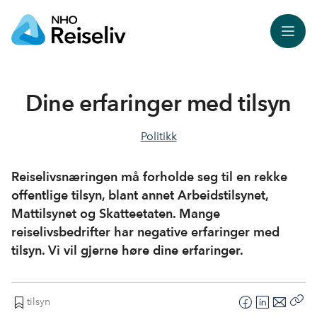
Meny
Dine erfaringer med tilsyn
Politikk
Reiselivsnæringen må forholde seg til en rekke
offentlige tilsyn, blant annet Arbeidstilsynet,
Mattilsynet og Skatteetaten. Mange
reiselivsbedrifter har negative erfaringer med
tilsyn. Vi vil gjerne høre dine erfaringer.
tilsyn
F
L
E
Kop