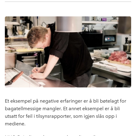
a
i
-
len
c
n
p
e
k
o
b
e
s
o
d
t
o
I
k
n
Et eksempel på negative erfaringer er å bli bøtelagt for
bagatellmessige mangler. Et annet eksempel er å bli
utsatt for feil i tilsynsrapporter, som igjen slås opp i
mediene.