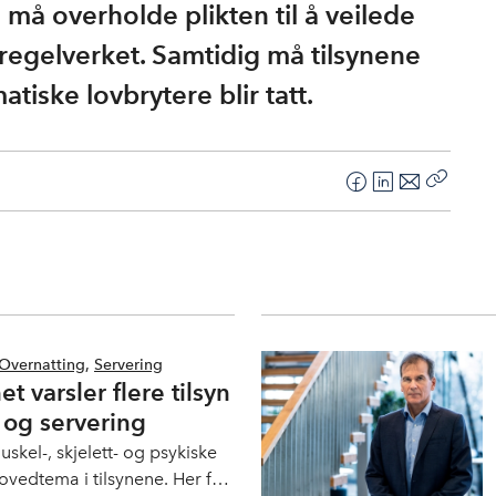
må overholde plikten til å veilede
e regelverket. Samtidig må tilsynene
atiske lovbrytere blir tatt.
F
L
E
Kopier
a
i
-
lenke
c
n
p
e
k
o
b
e
s
o
d
t
o
I
Overnatting
,
Servering
k
n
et varsler flere tilsyn
 og servering
kel-, skjelett- og psykiske
hovedtema i tilsynene. Her får