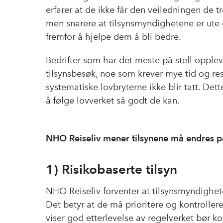
erfarer at de ikke får den veiledningen de tr
men snarere at tilsynsmyndighetene er ute e
fremfor å hjelpe dem å bli bedre.
Bedrifter som har det meste på stell oppleve
tilsynsbesøk, noe som krever mye tid og ress
systematiske lovbryterne ikke blir tatt. Dette
å følge lovverket så godt de kan.
NHO Reiseliv mener tilsynene må endres 
1) Risikobaserte tilsyn
NHO Reiseliv forventer at tilsynsmyndighete
Det betyr at de må prioritere og kontroller
viser god etterlevelse av regelverket bør k