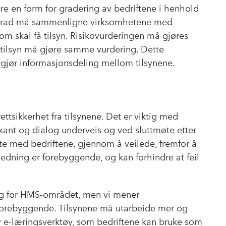
ære en form for gradering av bedriftene i henhold
ørre grad må sammenligne virksomhetene med
m skal få tilsyn. Risikovurderingen må gjøres
lle tilsyn må gjøre samme vurdering. Dette
ggjør informasjonsdeling mellom tilsynene.
ettsikkerhet fra tilsynene. Det er viktig med
orkant og dialog underveis og ved sluttmøte etter
møte med bedriftene, gjennom å veilede, fremfor å
ledning er forebyggende, og kan forhindre at feil
ng for HMS-området, men vi mener
ke forebyggende. Tilsynene må utarbeide mer og
av e-læringsverktøy, som bedriftene kan bruke som