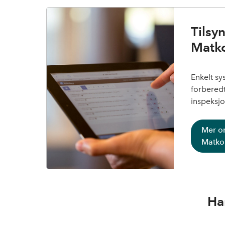
Tilsyn
Matko
Enkelt s
forberedt 
inspeksjo
Mer om
Matkon
Ha