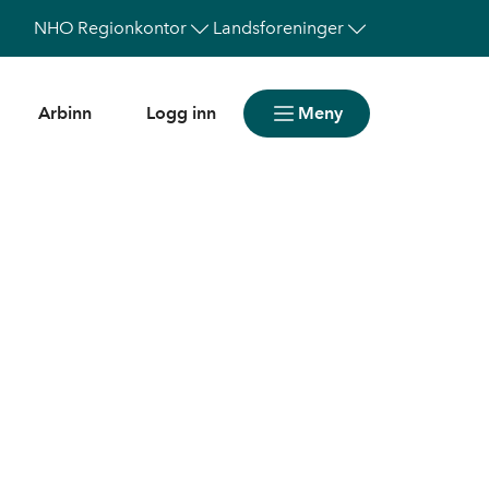
NHO
Regionkontor
Landsforeninger
Arbinn
Logg inn
Meny