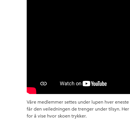
Våre medlemmer settes under lupen hver eneste 
får den veiledningen de trenger under tilsyn. Her h
for å vise hvor skoen trykker.