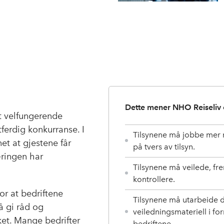
hva du må ha på plass.
Dette mener NHO Reiseliv o
 et velfungerende
tferdig konkurranse. I
Tilsynene må jobbe mer 
nnet at gjestene får
på tvers av tilsyn.
æringen har
Tilsynene må veilede, fr
kontrollere.
r at bedriftene
Tilsynene må utarbeide di
 å gi råd og
veiledningsmateriell i for
ket. Mange bedrifter
bedriftene.