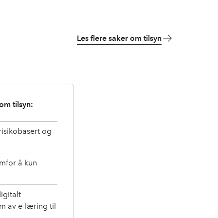
hvilke regler som gjelder for arbeidstid.
Les flere saker om tilsyn
m tilsyn:
risikobasert og
emfor å kun
gitalt
m av e-læring til