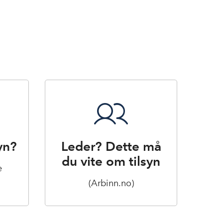
yn?
Leder? Dette må
du vite om tilsyn
e
(Arbinn.no)