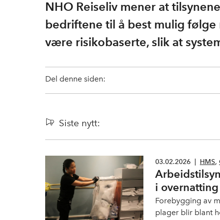
NHO Reiseliv mener at tilsynene 
bedriftene til å best mulig følg
være risikobaserte, slik at system
Del denne siden:
Siste nytt:
03.02.2026
|
HMS
,
Arbeidstilsyn
i overnatting
Forebygging av mus
plager blir blant 