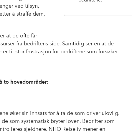
enger ved tilsyn,
tter å straffe dem,
r at de ofte får
urser fra bedriftens side. Samtidig ser en at de
 er til stor frustrasjon for bedriftene som forsøker
på to hovedområder:
ne øker sin innsats for å ta de som driver ulovlig.
e de som systematisk bryter loven. Bedrifter som
ontrolleres sjeldnere. NHO Reiseliv mener en