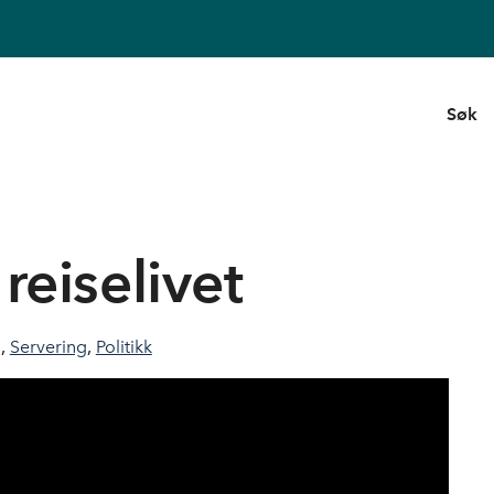
Søk
 reiselivet
g
,
Servering
,
Politikk