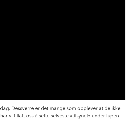
dag. Dessverre er det mange som opplever at de ikke
ar vi tillatt oss å sette selveste «tilsynet» under lupen