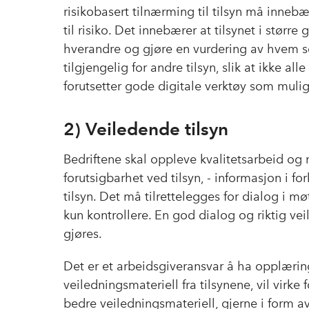
risikobasert tilnærming til tilsyn må inneb
til risiko. Det innebærer at tilsynet i st
hverandre og gjøre en vurdering av hvem so
tilgjengelig for andre tilsyn, slik at ikke a
forutsetter gode digitale verktøy som muli
2) Veiledende tilsyn
Bedriftene skal oppleve kvalitetsarbeid og r
forutsigbarhet ved tilsyn, - informasjon i f
tilsyn. Det må tilrettelegges for dialog i 
kun kontrollere. En god dialog og riktig vei
gjøres.
Det er et arbeidsgiveransvar å ha opplæri
veiledningsmateriell fra tilsynene, vil vir
bedre veiledningsmateriell, gjerne i form 