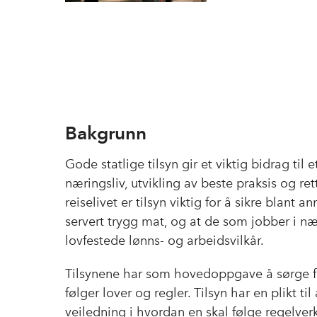
du oversikt over 
Bakgrunn
Gode statlige tilsyn gir et viktig bidrag til
næringsliv, utvikling av beste praksis og ret
reiselivet er tilsyn viktig for å sikre blant a
servert trygg mat, og at de som jobber i n
lovfestede lønns- og arbeidsvilkår.
Tilsynene har som hovedoppgave å sørge fo
følger lover og regler. Tilsyn har en plikt til
veiledning i hvordan en skal følge regelver