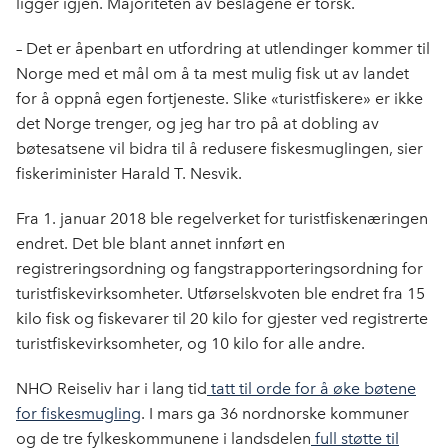
ligger igjen. Majoriteten av beslagene er torsk.
– Det er åpenbart en utfordring at utlendinger kommer til
Norge med et mål om å ta mest mulig fisk ut av landet
for å oppnå egen fortjeneste. Slike «turistfiskere» er ikke
det Norge trenger, og jeg har tro på at dobling av
bøtesatsene vil bidra til å redusere fiskesmuglingen, sier
fiskeriminister Harald T. Nesvik.
Fra 1. januar 2018 ble regelverket for turistfiskenæringen
endret. Det ble blant annet innført en
registreringsordning og fangstrapporteringsordning for
turistfiskevirksomheter. Utførselskvoten ble endret fra 15
kilo fisk og fiskevarer til 20 kilo for gjester ved registrerte
turistfiskevirksomheter, og 10 kilo for alle andre.
NHO Reiseliv har i lang tid
tatt til orde for å øke bøtene
for fiskesmugling
. I mars ga 36 nordnorske kommuner
og de tre fylkeskommunene i landsdelen
full støtte til