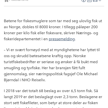
F
L
E
Kop
a
i
-
len
c
n
p
e
k
o
Bøtene for fiskesmuglere som tar med seg ulovlig fisk ut
b
e
s
av Norge, dobles til 8000 kroner. I tillegg påløper 200
o
d
t
kroner per kilo fisk eller fiskevare, skriver Nærings- og
o
I
fiskeridepartementet i en
pressemelding
.
k
n
– Vi er svært fornøyd med at myndighetene har lyttet til
oss og skrudd bøtesatsene kraftig opp. Norske
turistfiskebedrifter er seriøse og ønsker å få bukt med
smugling og tyvfiske. Her har bransjen fått fullt
gjennomslag, sier næringspolitisk fagsjef Ole Michael
Bjørndal i NHO Reiseliv.
I 2018 var det totalt 68 beslag av over 6,5 tonn fisk. Så
langt 2019 er det beslaglagt over 2,3 tonn. Beslagene er
stort sett fiskefileter, som betyr at store deler av fisken