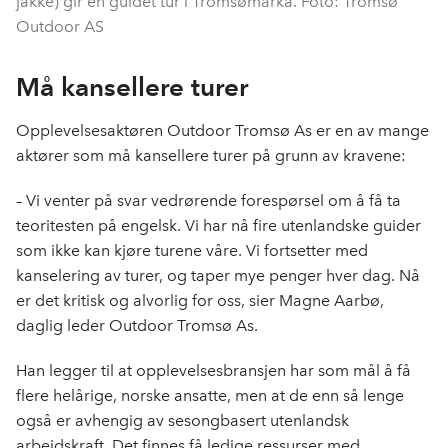
jakke) gir en guidet tur i Tromsømarka. Foto: Tromsø
Outdoor AS
Må kansellere turer
Opplevelsesaktøren Outdoor Tromsø As er en av mange
aktører som må kansellere turer på grunn av kravene:
– Vi venter på svar vedrørende forespørsel om å få ta
teoritesten på engelsk. Vi har nå fire utenlandske guider
som ikke kan kjøre turene våre. Vi fortsetter med
kanselering av turer, og taper mye penger hver dag. Nå
er det kritisk og alvorlig for oss, sier Magne Aarbø,
daglig leder Outdoor Tromsø As.
Han legger til at opplevelsesbransjen har som mål å få
flere helårige, norske ansatte, men at de enn så lenge
også er avhengig av sesongbasert utenlandsk
arbeidskraft. Det finnes få ledige ressurser med