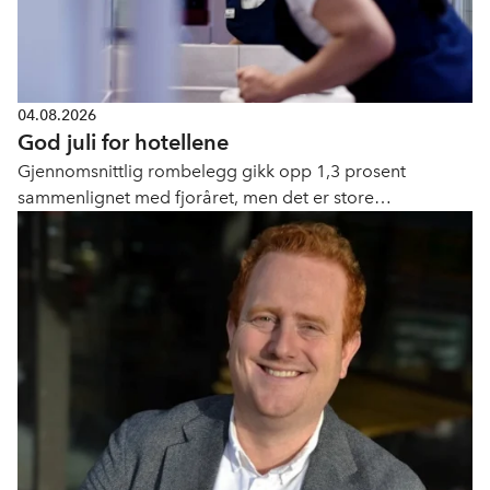
04.08.2026
God juli for hotellene
Gjennomsnittlig rombelegg gikk opp 1,3 prosent
sammenlignet med fjoråret, men det er store
geografiske forskjeller.