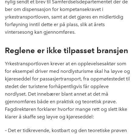
nylig sendt et brev til Samferdselsdepartementet der de
ber om dispensasjon for kompetansekravet i
yrkestransportloven, samt at det gjøres en midlertidig
forføyning inntil dette er på plass, slik at årets
vintersesong kan gjennomføres.
Reglene er ikke tilpasset bransjen
Yrkestransportloven krever at en opplevelsesaktør som
for eksempel driver med nordlysturisme skal ha løyve og
kjøreseddel for passasjertransport, fra oppmøtestedet til
stedet der turistene forhåpentligvis får oppleve
nordlyset. Det innebærer blant annet at det må
gjennomføres både en praktisk og teoretisk prøve.
Fagdirektøren forklarer hvorfor mange rett og slett ikke
klarer å skaffe seg løyve og kjøreseddel:
–
Det er tidkrevende, kostbart og den teoretiske prøven