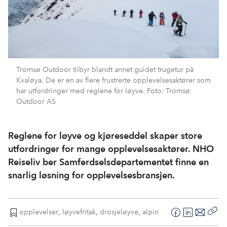
Tromsø Outdoor tilbyr blandt annet guidet trugetur på
Kvaløya. De er en av flere frustrerte opplevelsesaktører som
har utfordringer med reglene for løyve. Foto: Tromsø
Outdoor AS
Reglene for løyve og kjøreseddel skaper store
utfordringer for mange opplevelsesaktører. NHO
Reiseliv ber Samferdselsdepartementet finne en
snarlig løsning for opplevelsesbransjen.
opplevelser
,
løyvefritak
,
drosjeløyve
,
alpin
F
L
E
Kop