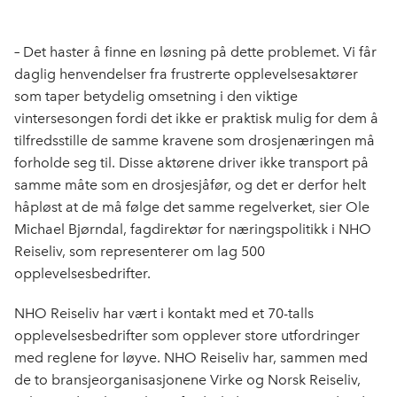
a
i
-
len
c
n
p
e
k
o
–
Det haster å finne en løsning på dette problemet. Vi får
b
e
s
daglig henvendelser fra frustrerte opplevelsesaktører
o
d
t
som taper betydelig omsetning i den viktige
o
I
vintersesongen fordi det ikke er praktisk mulig for dem å
k
n
tilfredsstille de samme kravene som drosjenæringen må
forholde seg til. Disse aktørene driver ikke transport på
samme måte som en drosjesjåfør, og det er derfor helt
håpløst at de må følge det samme regelverket, sier Ole
Michael Bjørndal, fagdirektør for næringspolitikk i NHO
Reiseliv, som representerer om lag 500
opplevelsesbedrifter.
NHO Reiseliv har vært i kontakt med et 70-talls
opplevelsesbedrifter som opplever store utfordringer
med reglene for løyve. NHO Reiseliv har, sammen med
de to bransjeorganisasjonene Virke og Norsk Reiseliv,