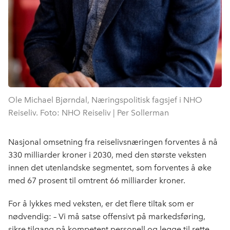
Ole Michael Bjørndal, Næringspolitisk fagsjef i NHO
Reiseliv. Foto: NHO Reiseliv | Per Sollerman
Nasjonal omsetning fra reiselivsnæringen forventes å nå
330 milliarder kroner i 2030, med den største veksten
innen det utenlandske segmentet, som forventes å øke
med 67 prosent til omtrent 66 milliarder kroner.
For å lykkes med veksten, er det flere tiltak som er
nødvendig:
–
Vi må satse offensivt på markedsføring,
sikre tilgang på kompetent personell og legge til rette