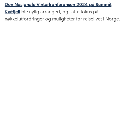
e
k
o
Den Nasjonale Vinterkonferansen 2024 på Summit
b
e
s
Kvitfjell
ble nylig arrangert, og satte fokus på
o
d
t
nøkkelutfordringer og muligheter for reiselivet i Norge.
o
I
k
n