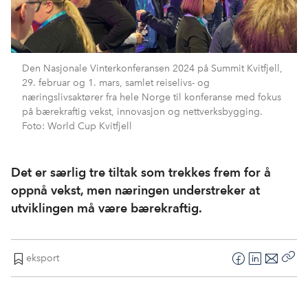
Den Nasjonale Vinterkonferansen 2024 på Summit Kvitfjell,
29. februar og 1. mars, samlet reiselivs- og
næringslivsaktører fra hele Norge til konferanse med fokus
på bærekraftig vekst, innovasjon og nettverksbygging.
Foto: World Cup Kvitfjell
Det er særlig tre tiltak som trekkes frem for å
oppnå vekst, men næringen understreker at
utviklingen må være bærekraftig.
eksport
F
L
E
Kop
a
i
-
len
c
n
p