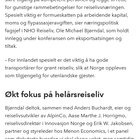
for gunstige rammebetingelser for reiselivsnæringen.
Spesielt viktig er formueskatten på arbeidende kapital,
moms og flypassasjeravgiften, sier næringspolitisk
fagsjef i NHO Reiseliv, Ole Michael Bjørndal, som holdt
innlegg under konferansen om eksportsatsingen og
tiltak.
–
For Innlandet spesielt er det viktig å ha gode
transportårer for grønt reiseliv, slik at Norge oppleves
som tilgjengelig for utenlandske gjester.
Økt fokus på helårsreiseliv
Bjørndal deltok, sammen med
Anders Buchardt, eier og
reiselivsutvikler av AlpinCo, Aase Marthe J. Horrigmo,
reiselivsdirektør i Innovasjon Norge og Erik W. Jakobsen,
partner og styreleder hos Menon Economics, i et panel
som diskuterte hvordan vi skal skape vekst, men samtidig