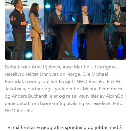
Debattleder Arne Hjeltnes, Aase Marthe J. Horrigmo,
reiselivsdirektør i Innovasjon Norge, Ole Michael
Bjørndal, næringspolitisk fagsjef i NHO Reiseliv, Erik W.
Jakobsen, partner og styreleder hos Menon Economics
og Anders Buchardt, eier og reiselivsutvikler av AlpinCo i
paneldebatt om bærekraftig utvikling av reiselivet. Foto:
NHO Reiseliv
–
Vi må ha større geografisk spredning og jobbe med å