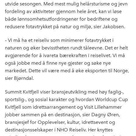
utvide sesongen. Med mest mulig helårsturisme og jevn
fordeling av aktiviteter gjennom hele året, kan vi løse
både lønnsomhetsutfordringener for bedriftene og
redusere fotavtrykket på natur og miljø, sier Jakobsen.
–
Vi må ha et reiseliv som minimerer fotavtrykket i
naturen og øker bevisstheten rundt tåleevne. Det er helt
avgjørende for å ivareta bærekraften i reiselivet. Vi må
også jobbe med å finne nye gjester og søke nye
markedet. Dette vil være med å øke eksporten til Norge,
sier Bjørndal.
Summit
Kvitfjell viser bransjeutvikling med høy faglig-,
sportslig-, og sosial karakter og hvordan Worldcup Cup
Kvitfjell som idrettsarrangement og
Visit
Lillehammer
jobber sammen på en destinasjon, sier Dagny Øren,
bransjesjef for Opplevelser, kultur,
idrettsevent
og
destinasjonsselskaper i NHO Reiseliv
.
Her knyttes