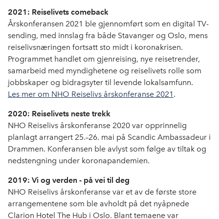
2021: Reiselivets comeback
Årskonferansen 2021 ble gjennomført som en digital TV-
sending, med innslag fra både Stavanger og Oslo, mens
reiselivsnæringen fortsatt sto midt i koronakrisen.
Programmet handlet om gjenreising, nye reisetrender,
samarbeid med myndighetene og reiselivets rolle som
jobbskaper og bidragsyter til levende lokalsamfunn.
Les mer om NHO Reiselivs årskonferanse 2021
.
2020: Reiselivets neste trekk
NHO Reiselivs årskonferanse 2020 var opprinnelig
planlagt arrangert 25.–26. mai på Scandic Ambassadeur i
Drammen. Konferansen ble avlyst som følge av tiltak og
nedstengning under koronapandemien.
2019: Vi og verden - på vei til deg
NHO Reiselivs årskonferanse var et av de første store
arrangementene som ble avholdt på det nyåpnede
Clarion Hotel The Hub i Oslo. Blant temaene var