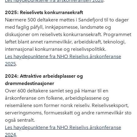
Les høydepunktene fra årskonferansen 2026
.
2025: Reiselivets konkurransekraft
Nærmere 500 deltakere møttes i Sandefjord til to dager
med faglig påfyll, innkjøpsmesse, landsmøte og
diskusjoner om reiselivets konkurransekraft. Programmet
løftet blant annet rammevilkår, arbeidskraft, teknologi,
internasjonal konkurranse og reiselivspolitikk.
Les høydepunktene fra NHO Reiselivs årskonferanse
2025
.
2024: Attraktive arbeidsplasser og
drømmedestinasjoner
Over 600 deltakere samlet seg på Hamar til en
årskonferanse om folkene, arbeidsplassene og
reisemålene som former norsk reiseliv. Reiselivseksport,
serveringsmoms, formuesskatt og andre rammevilkår sto
også sentralt.
Les høydepunktene fra NHO Reiselivs årskonferanse
2024
.