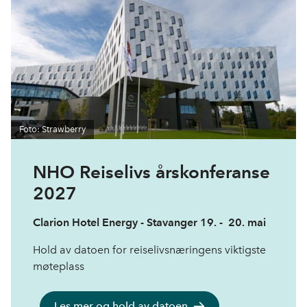
o
d
t
o
I
k
n
Foto: Strawberry
NHO Reiselivs årskonferanse
2027
Clarion Hotel Energy - Stavanger 19. - 20. mai
Hold av datoen for reiselivsnæringens viktigste
møteplass
Les mer og hold av datoen