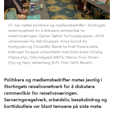
27. mai møttes politikere og medlemsbedrifter i Stortingets
reiselivsnettverk for å diskutere rammevilkår for
reiselivsnæringen. Gjøran Sæther fra Fursetgruppen, Alf M.
Johannessen fra AMJ-Gruppen, Anne Solsvik fra
Hurtigruten og Christoffer Wandt fra Kraft Pizzeria delte
erfaringer fra egne virksomheter med blant andre Solveig
Vitanza (Ap), Oda Indgaard (MDG), Marius Arion Nilsen
(Frp) og Harry Valderhaug (KrF). Foto: NHO Reiseliv
Politikere og medlemsbedrifter møtes jevnlig i
Stortingets reiselivsnettverk for å diskutere
rammevilkår for reiselivsnæringen.
Serveringsregelverk, arbeidsliv, besøksbidrag og
korttidsutleie var blant temaene på siste møte.