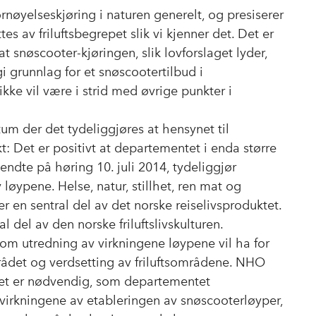
ornøyelseskjøring i naturen generelt, og presiserer
tes av friluftsbegrepet slik vi kjenner det. Det er
at snøscooter-kjøringen, slik lovforslaget lyder,
gi grunnlag for et snøscootertilbud i
ikke vil være i strid med øvrige punkter i
tum der det tydeliggjøres at hensynet til
vekt: Det er positivt at departementet i enda større
endte på høring 10. juli 2014, tydeliggjør
av løypene. Helse, natur, stillhet, ren mat og
 er en sentral del av det norske reiselivsproduktet.
 del av den norske friluftslivskulturen.
 om utredning av virkningene løypene vil ha for
mrådet og verdsetting av friluftsområdene. NHO
 Det er nødvendig, som departementet
gvirkningene av etableringen av snøscooterløyper,