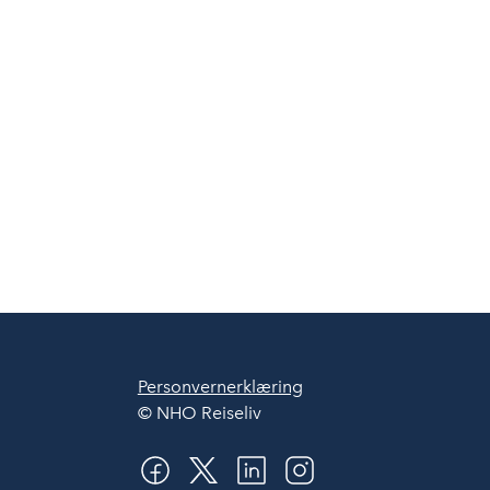
Personvernerklæring
© NHO Reiseliv