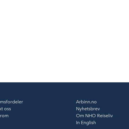
msfordeler
Arbinn.no
t oss
Nyhetsbrev
erom
Om NHO Reiseliv
In English