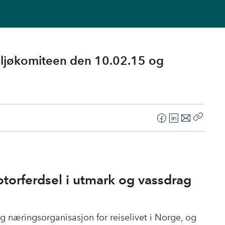
Miljøkomiteen den 10.02.15 og
F
L
E
Kopier
a
i
-
lenke
c
n
p
e
k
o
b
e
s
otorferdsel i utmark og vassdrag
o
d
t
o
I
k
n
g næringsorganisasjon for reiselivet i Norge, og