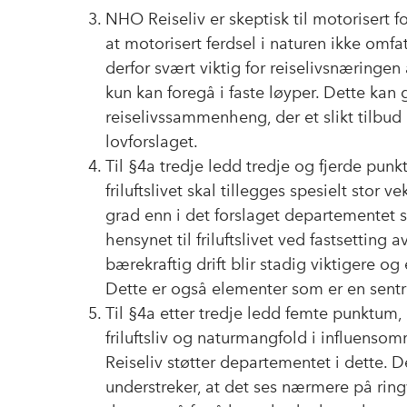
NHO Reiseliv er skeptisk til motorisert f
at motorisert ferdsel i naturen ikke omfat
derfor svært viktig for reiselivsnæringen 
kun kan foregå i faste løyper. Dette kan 
reiselivssammenheng, der et slikt tilbud 
lovforslaget.
Til §4a tredje ledd tredje og fjerde punk
friluftslivet skal tillegges spesielt stor 
grad enn i det forslaget departementet s
hensynet til friluftslivet ved fastsetting 
bærekraftig drift blir stadig viktigere og
Dette er også elementer som er en sentral
Til §4a etter tredje ledd femte punktum,
friluftsliv og naturmangfold i influenso
Reiseliv støtter departementet i dette.
understreker, at det ses nærmere på rin