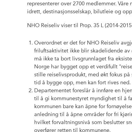
representerer over 2700 medlemmer. Våre me
idrett, destinasjonsselskap, bilutleie og opp
NHO Reiseliv viser til Prop. 35 L (2014-201
Overordnet er det for NHO Reiseliv avgj
friluftsaktivitet ikke blir skadelidende a
må ikke ta bort livsgrunnlaget fra eksister
Norge har bygget opp et verdifullt "reise
stille reiselivsprodukt, med økt fokus p
tid å bygge opp, men kan fort rives ned.
Departementet foreslår å innføre en hj
til å gi kommunestyret myndighet til å f
kommunen bare kan åpne for fornøyelseskj
anledning til å åpne områder for fri kjørin
hvilket forvaltningsnivå som beslutter sn
overfører retten til kommunene.