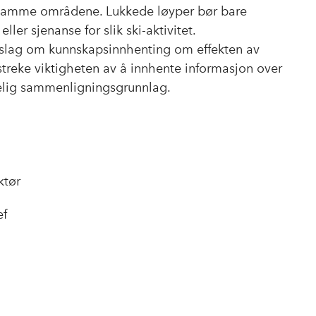
 samme områdene. Lukkede løyper bør bare
 eller sjenanse for slik ski-aktivitet.
rslag om kunnskapsinnhenting om effekten av
streke viktigheten av å innhente informasjon over
kelig sammenligningsgrunnlag.
ktør
ef