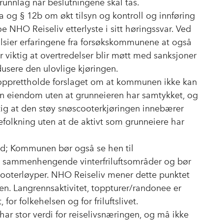
runnlag når beslutningene skal tas.
2a og § 12b om økt tilsyn og kontroll og innføring
e NHO Reiseliv etterlyste i sitt høringssvar. Ved
tilsier erfaringene fra forsøkskommunene at også
r viktig at overtredelser blir møtt med sanksjoner
dusere den ulovlige kjøringen.
 opprettholde forslaget om at kommunen ikke kan
en eiendom uten at grunneieren har samtykket, og
viktig at den støy snøscooterkjøringen innebærer
folkning uten at de aktivt som grunneiere har
ledd; Kommunen bør også se hen til
, sammenhengende vinterfriluftsområder og bør
scooterløyper. NHO Reiseliv mener dette punktet
en. Langrennsaktivitet, toppturer/randonee er
for folkehelsen og for friluftslivet.
r stor verdi for reiselivsnæringen, og må ikke