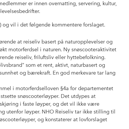
dlemmer er innen overnatting, servering, kultur,
levelsesbedrifter.
5) og vil i det følgende kommentere forslaget.
ørende at reiseliv basert på naturopplevelser og
v økt motorferdsel i naturen. Ny snøscooteraktivitet
ende reiseliv, friluftsliv eller hyttebefolkning.
livsbrand" som et rent, aktivt, naturbasert og
å sunnhet og bærekraft. En god merkevare tar lang
emmel i motorferdselloven §4a for departementet
astsette snøscooterløyper. Det utdypes at
øring i faste løyper, og det vil ikke være
g utenfor løyper. NHO Reiseliv tar ikke stilling til
øscooterløyper, og konstaterer at lovforslaget