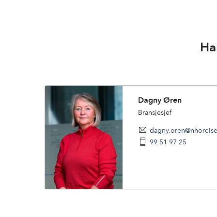
Ha
Dagny Øren
Bransjesjef
dagny.oren@nhoreise
99 51 97 25