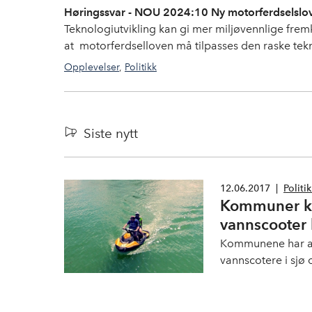
Høringssvar - NOU 2024:10 Ny motorferdselslo
Teknologiutvikling kan gi mer miljøvennlige frem
at motorferdselloven må tilpasses den raske tekn
Opplevelser
,
Politikk
motorferdsel
,
barekraft
Siste nytt
12.06.2017
|
Politi
Kommuner ka
vannscooter 
Kommunene har anl
vannscotere i sjø 