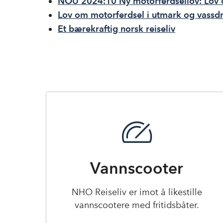
NOU 2024:10 Ny motorferdsellov: Lov 
Lov om motorferdsel i utmark og vassd
Et bærekraftig norsk reiseliv
Vannscooter
NHO Reiseliv er imot å likestille
vannscootere med fritidsbåter.