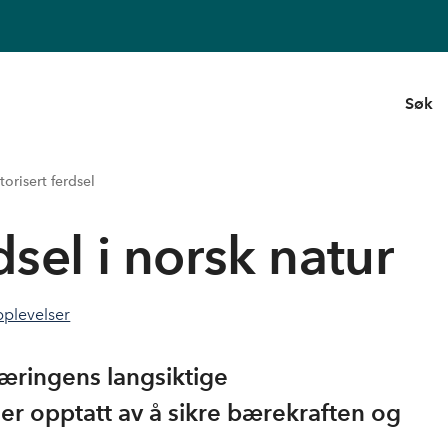
Søk
orisert ferdsel
dsel i norsk natur
plevelser
snæringens langsiktige
r opptatt av å sikre bærekraften og