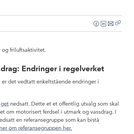
F
L
E
Kopier
a
i
-
lenke
c
n
p
e
k
o
og friluftsaktivitet.
b
e
s
o
d
t
drag: Endringer i regelverket
o
I
k
n
e er det vedtatt enkeltstående endringer i
lget
nedsatt. Dette et et offentlig utvalg som skal
t om motorisert ferdsel i utmark og vassdrag. I
nedsatt en referansegruppe som kan bistå
mer om referansegruppen her.