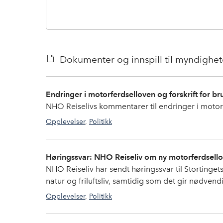
Dokumenter og innspill til myndighe
Endringer i motorferdselloven og forskrift for b
NHO Reiselivs kommentarer til endringer i motorf
Opplevelser
,
Politikk
Bærekraft
,
opplevelser
,
destinasjon
Høringssvar: NHO Reiseliv om ny motorferdsell
NHO Reiseliv har sendt høringssvar til Stortinget
natur og friluftsliv, samtidig som det gir nødvendig
Opplevelser
,
Politikk
opplevelser