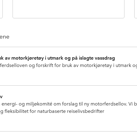
tene
ruk av motorkjøretøy i utmark og på islagte vassdrag
erdselloven og forskrift for bruk av motorkjøretøy i utmark o
ov
s energi- og miljøkomité om forslag til ny motorferdsellov. Vi 
 fleksibilitet for naturbaserte reiselivsbedrifter