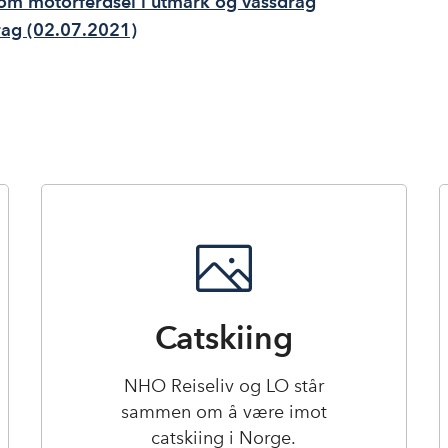
om motorferdsel i utmark og vassdrag
rag (02.07.2021)
Catskiing
NHO Reiseliv og LO står
sammen om å være imot
catskiing i Norge.