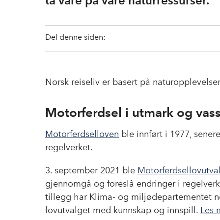
ta våre på våre naturressurser.
Del denne siden:
Norsk reiseliv er basert på naturopplevelser 
Motorferdsel i utmark og vass
Motorferdselloven
ble innført i 1977, sener
regelverket.
3. september 2021 ble
Motorferdsellovutva
gjennomgå og foreslå endringer i regelverke
tillegg har Klima- og miljødepartementet 
lovutvalget med kunnskap og innspill.
Les 