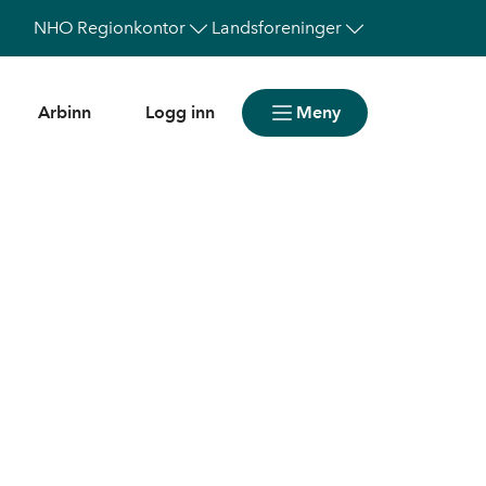
NHO
Regionkontor
Landsforeninger
Arbinn
Logg inn
Meny