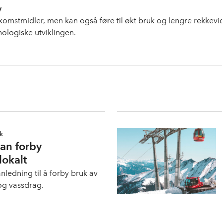
v
komstmidler, men kan også føre til økt bruk og lengre rekkevid
ologiske utviklingen.
kk
n forby
lokalt
edning til å forby bruk av
og vassdrag.