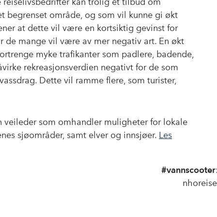
reiselivsbedrifter kan trolig et tilbud om
et begrenset område, og som vil kunne gi økt
ener at dette vil være en kortsiktig gevinst for
or de mange vil være av mer negativ art. En økt
 fortrenge myke trafikanter som padlere, badende,
påvirke rekreasjonsverdien negativt for de som
assdrag. Dette vil ramme flere, som turister,
n veileder som omhandler muligheter for lokale
nes sjøområder, samt elver og innsjøer.
Les
#vannscooter
nhoreise