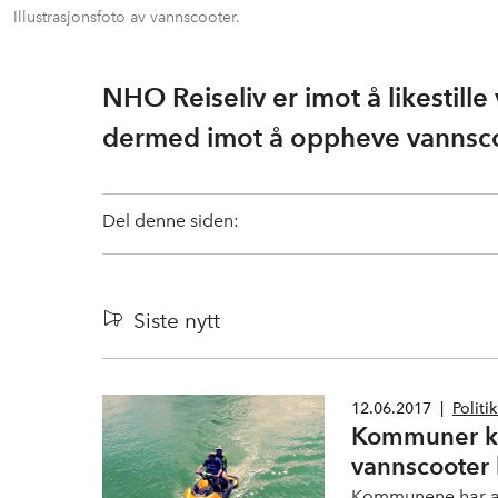
Illustrasjonsfoto av vannscooter.
NHO Reiseliv er imot å likestill
dermed imot å oppheve vannscoo
Del denne siden:
Siste nytt
12.06.2017
|
Politi
Kommuner ka
vannscooter 
Kommunene har anl