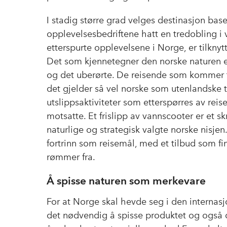
I stadig større grad velges destinasjon base
opplevelsesbedriftene hatt en tredobling i v
etterspurte opplevelsene i Norge, er tilkny
Det som kjennetegner den norske naturen er 
og det uberørte. De reisende som kommer t
det gjelder så vel norske som utenlandske t
utslippsaktiviteter som etterspørres av re
motsatte. Et frislipp av vannscooter er et sk
naturlige og strategisk valgte norske nisjen.
fortrinn som reisemål, med et tilbud som f
rømmer fra.
Å spisse naturen som merkevare
For at Norge skal hevde seg i den internas
det nødvendig å spisse produktet og også d