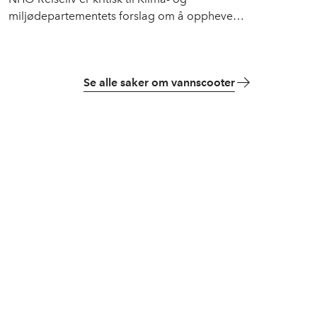
miljødepartementets forslag om å oppheve
vannscooterforskriften. Forslaget innebærer å
likestille vannscootere med fritidsbåter.
Se alle saker om vannscooter