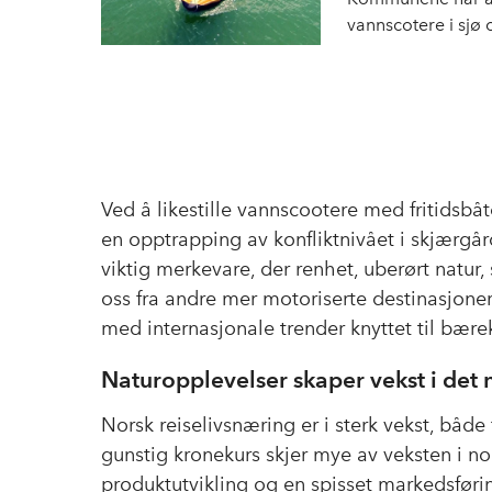
vannscotere i sjø 
Ved å likestille vannscootere med fritidsbå
en opptrapping av konfliktnivået i skjærgår
viktig merkevare, der renhet, uberørt natur, st
oss fra andre mer motoriserte destinasjoner. 
med internasjonale trender knyttet til bærek
Naturopplevelser skaper vekst i det n
Norsk reiselivsnæring er i sterk vekst, både 
gunstig kronekurs skjer mye av veksten i nor
produktutvikling og en spisset markedsføri