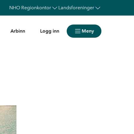
NHO
Regionkontor
Landsforeninger
Arbinn
Logg inn
Meny