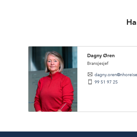
Ha
Dagny Øren
Bransjesjef
dagny.oren@nhoreise
99 51 97 25