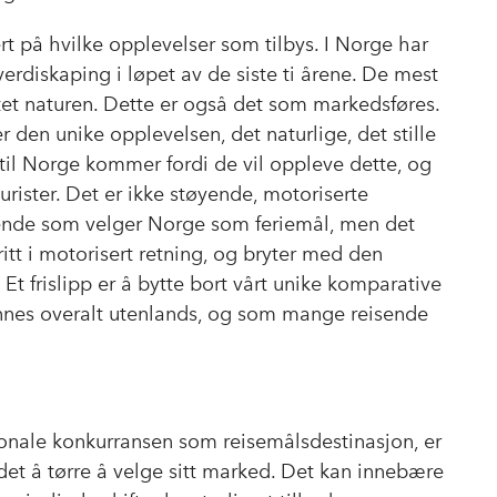
rt på hvilke opplevelser som tilbys. I Norge har
erdiskaping i løpet av de siste ti årene. De mest
ttet naturen. Dette er også det som markedsføres.
den unike opplevelsen, det naturlige, det stille
il Norge kommer fordi de vil oppleve dette, og
urister. Det er ikke støyende, motoriserte
isende som velger Norge som feriemål, men det
ritt i motorisert retning, og bryter med den
 Et frislipp er å bytte bort vårt unike komparative
innes overalt utenlands, og som mange reisende
jonale konkurransen som reisemålsdestinasjon, er
et å tørre å velge sitt marked. Det kan innebære