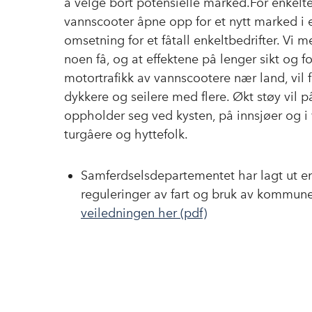
å velge bort potensielle marked.For enkelte 
vannscooter åpne opp for et nytt marked i 
omsetning for et fåtall enkeltbedrifter. Vi m
noen få, og at effektene på lenger sikt og f
motortrafikk av vannscootere nær land, vil
dykkere og seilere med flere. Økt støy vil 
oppholder seg ved kysten, på innsjøer og i v
turgåere og hyttefolk.
Samferdselsdepartementet har lagt ut e
reguleringer av fart og bruk av kommune
veiledningen her (pdf)