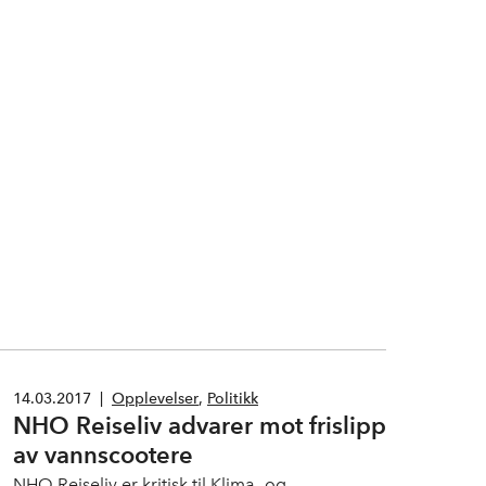
14.03.2017
|
Opplevelser
,
Politikk
NHO Reiseliv advarer mot frislipp
av vannscootere
NHO Reiseliv er kritisk til Klima- og