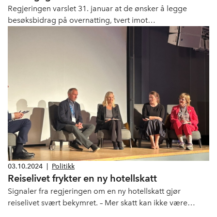
Regjeringen varslet 31. januar at de ønsker å legge
besøksbidrag på overnatting, tvert imot
reisemålsutvalget og reiselivsnæringens ønsker.
03.10.2024
|
Politikk
Reiselivet frykter en ny hotellskatt
Signaler fra regjeringen om en ny hotellskatt gjør
reiselivet svært bekymret. – Mer skatt kan ikke være
regjeringens løsning på alle problemer. En hotellskatt vil