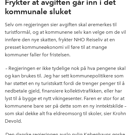
Frykter at avgiften går inn i det
kommunale sluket
Selv om regjeringen sier avgiften skal øremerkes til
turistformål, og at kommunene selv kan velge om de vil
innføre den nye skatten, frykter NHO Reiseliv at en
presset kommuneøkonomi vil føre til at mange
kommuner faller for fristelsen.
– Regjeringen er ikke tydelige nok på hva pengene skal
og kan brukes til. Jeg har sett kommunepolitikere som
har støttet en ny turistskatt fordi de trenger penger til å
nedbetale gjeld, finansiere kollektivtrafikken, eller har
lyst til å bygge et nytt vikingesenter. Faren er stor for at
kommunene bare ser på dette som en ny inntektskilde –
som skal dekke alt fra eldreomsorg til skoler, sier Krohn
Devold.
Den danske regjeringen avslo nylig Københavns ønske