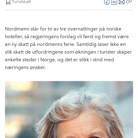
Turistskatt
F
L
E
Kop
a
i
-
len
c
n
p
e
k
o
Nordmenn står for to av tre overnattinger på norske
b
e
s
hoteller, så regjeringens forslag vil først og fremst være
o
d
t
en ny skatt på nordmenns ferie. Samtidig løser ikke en
o
I
slik skatt de utfordringene som økningen i turister skaper
k
n
enkelte steder i Norge, og det er stikk i strid med
næringens ønsker.