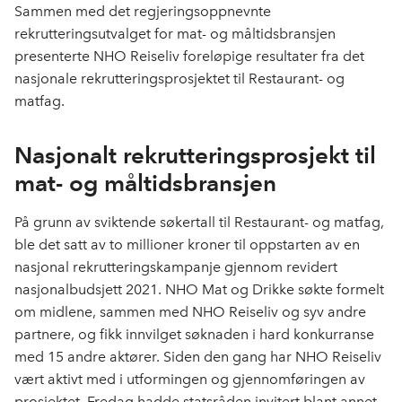
Sammen med det regjeringsoppnevnte
b
e
s
rekrutteringsutvalget for mat- og måltidsbransjen
o
d
t
presenterte NHO Reiseliv foreløpige resultater fra det
o
I
nasjonale rekrutteringsprosjektet til Restaurant- og
k
n
matfag.
Nasjonalt rekrutteringsprosjekt til
mat- og måltidsbransjen
På grunn av sviktende søkertall til Restaurant- og matfag,
ble det satt av to millioner kroner til oppstarten av en
nasjonal rekrutteringskampanje gjennom revidert
nasjonalbudsjett 2021. NHO Mat og Drikke søkte formelt
om midlene, sammen med NHO Reiseliv og syv andre
partnere, og fikk innvilget søknaden i hard konkurranse
med 15 andre aktører. Siden den gang har NHO Reiseliv
vært aktivt med i utformingen og gjennomføringen av
prosjektet. Fredag hadde statsråden invitert blant annet