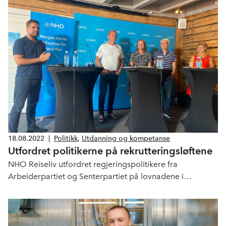
18.08.2022
|
Politikk
,
Utdanning og kompetanse
Utfordret politikerne på rekrutteringsløftene
NHO Reiseliv utfordret regjeringspolitikere fra
Arbeiderpartiet og Senterpartiet på lovnadene i
Hurdalsplattformen som skal bidra til økt rekruttering og
kompetanse i fagyrker under en debatt på Arendalsuka
onsdag.