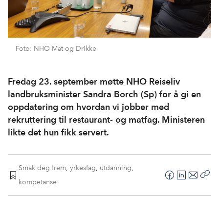
Foto: NHO Mat og Drikke
Fredag 23. september møtte NHO Reiseliv
landbruksminister Sandra Borch (Sp) for å gi en
oppdatering om hvordan vi jobber med
rekruttering til restaurant- og matfag. Ministeren
likte det hun fikk servert.
Smak deg frem
,
yrkesfag
,
utdanning
,
F
L
E
kompetanse
Kop
a
i
-
len
c
n
p
e
k
o