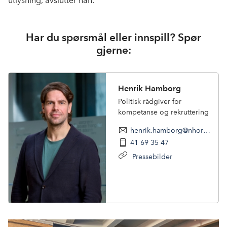
utlysning, avslutter han.
Har du spørsmål eller innspill? Spør
gjerne:
Henrik Hamborg
Politisk rådgiver for
kompetanse og rekruttering
henrik.hamborg@nhoreiseliv.no
41 69 35 47
Pressebilder