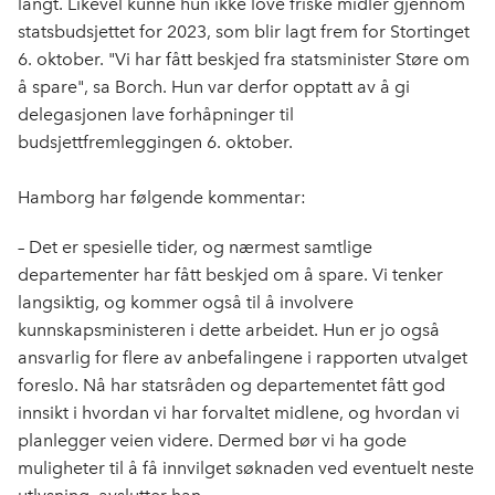
langt. Likevel kunne hun ikke love friske midler gjennom
statsbudsjettet for 2023, som blir lagt frem for Stortinget
6. oktober. "Vi har fått beskjed fra statsminister Støre om
å spare", sa Borch. Hun var derfor opptatt av å gi
delegasjonen lave forhåpninger til
budsjettfremleggingen 6. oktober.
Hamborg har følgende kommentar:
– Det er spesielle tider, og nærmest samtlige
departementer har fått beskjed om å spare. Vi tenker
langsiktig, og kommer også til å involvere
kunnskapsministeren i dette arbeidet. Hun er jo også
ansvarlig for flere av anbefalingene i rapporten utvalget
foreslo. Nå har statsråden og departementet fått god
innsikt i hvordan vi har forvaltet midlene, og hvordan vi
planlegger veien videre. Dermed bør vi ha gode
muligheter til å få innvilget søknaden ved eventuelt neste