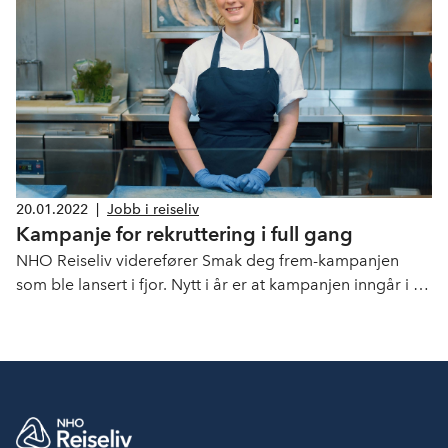
20.01.2022
|
Jobb i reiseliv
Kampanje for rekruttering i full gang
NHO Reiseliv viderefører Smak deg frem-kampanjen
som ble lansert i fjor. Nytt i år er at kampanjen inngår i et
nasjonalt samarbeidsprosjekt, med utvidet innhold og
flere partnere. Målet med satsingen er å vise frem de
spennende mulighetene og fortrinnene du får med en
utdannelse innen Restaurant- og matfag.