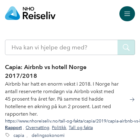
Meny
Søk
Capia: Airbnb vs hotell Norge
2017/2018
Airbnb har hatt en enorm vekst i 2018. I Norge har
antall reserverte romdøgn via Airbnb vokst med
45 prosent fra året før. På samme tid hadde
hotellene en økning på kun 2 prosent. Last ned
rapporten her.
https://www.nhoreiseliv.no/tall-og-fakta/capia/2019/capia-airbnb-vs
,
Overnatting
,
Politikk
,
Tall og fakta
Rapport
capia
,
delingsokonomi