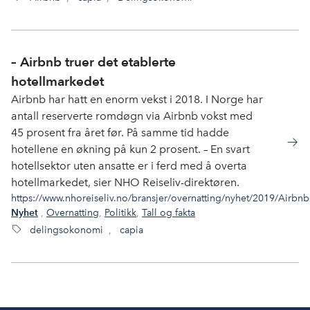
– Airbnb truer det etablerte
hotellmarkedet
Airbnb har hatt en enorm vekst i 2018. I Norge har
antall reserverte romdøgn via Airbnb vokst med
45 prosent fra året før. På samme tid hadde
hotellene en økning på kun 2 prosent. – En svart
hotellsektor uten ansatte er i ferd med å overta
hotellmarkedet, sier NHO Reiseliv-direktøren.
https://www.nhoreiseliv.no/bransjer/overnatting/nyhet/2019/Airbnb
,
Overnatting
,
Politikk
,
Tall og fakta
Nyhet
delingsokonomi
,
capia