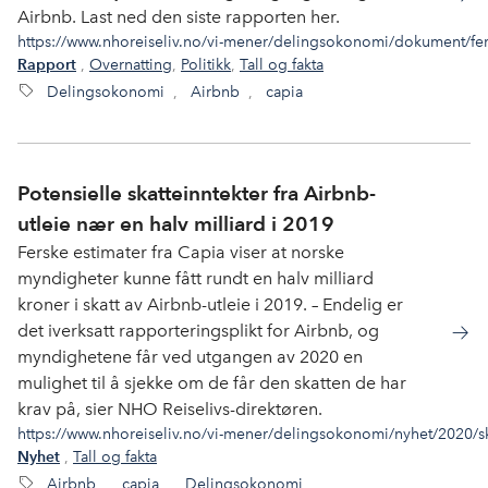
Airbnb. Last ned den siste rapporten her.
https://www.nhoreiseliv.no/vi-mener/delingsokonomi/dokument/fers
,
Overnatting
,
Politikk
,
Tall og fakta
Rapport
Delingsokonomi
,
Airbnb
,
capia
Potensielle skatteinntekter fra Airbnb-
utleie nær en halv milliard i 2019
Ferske estimater fra Capia viser at norske
myndigheter kunne fått rundt en halv milliard
kroner i skatt av Airbnb-utleie i 2019. – Endelig er
det iverksatt rapporteringsplikt for Airbnb, og
myndighetene får ved utgangen av 2020 en
mulighet til å sjekke om de får den skatten de har
krav på, sier NHO Reiselivs-direktøren.
https://www.nhoreiseliv.no/vi-mener/delingsokonomi/nyhet/2020/sk
,
Tall og fakta
Nyhet
Airbnb
,
capia
,
Delingsokonomi