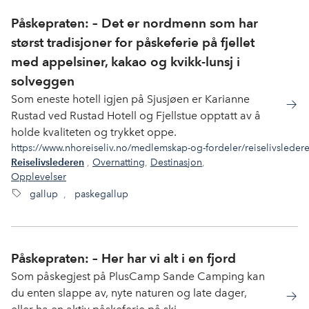
Påskepraten: – Det er nordmenn som har
størst tradisjoner for påskeferie på fjellet
med appelsiner, kakao og kvikk-lunsj i
solveggen
Som eneste hotell igjen på Sjusjøen er Karianne
Rustad ved Rustad Hotell og Fjellstue opptatt av å
holde kvaliteten og trykket oppe.
https://www.nhoreiseliv.no/medlemskap-og-fordeler/reiselivsleder
,
Overnatting
,
Destinasjon
,
Reiselivslederen
Opplevelser
gallup
,
paskegallup
Påskepraten: – Her har vi alt i en fjord
Som påskegjest på PlusCamp Sande Camping kan
du enten slappe av, nyte naturen og late dager,