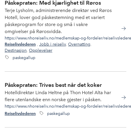
Påskepraten: Med kjærlighet til Røros
Terje Lysholm, administrerende direktør ved Røros
Hotell, lover god påskestemning med et variert
påskeprogram for store og små i vakre
omgivelser på Rørosvidda.
https://www.nhoreiseliv.no/medlemskap-og-fordeler/reiselivsleder
,
Jobb i reiseliv
,
Overnatting
,
Reiselivslederen
Destinasjon
,
Opplevelser
paskegallup
Påskepraten: Trives best når det koker
Hotelldirektør Linda Heltne på Thon Hotel Alta har
flere utenlandske enn norske gjester i påsken.
https://www.nhoreiseliv.no/medlemskap-og-fordeler/reiselivsleder
paskegallup
Reiselivslederen