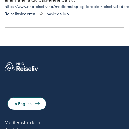
eller ha en aktiv påskeferie på ski.
https://www.nhoreiseliv.no/medlemskap-og-fordeler/reiselivsleder
paskegallup
Reiselivslederen
In English
Medlemsfordeler