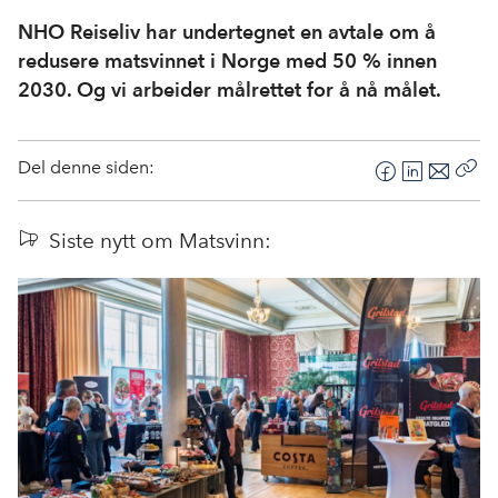
NHO Reiseliv har undertegnet en avtale om å
redusere matsvinnet i Norge med 50 % innen
2030. Og vi arbeider målrettet for å nå målet.
Del denne siden:
F
L
E
Kop
a
i
-
len
c
n
p
Siste nytt om Matsvinn:
e
k
o
b
e
s
o
d
t
o
I
k
n