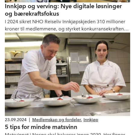
Innkjøp og verving: Nye digitale løsninger
og bærekraftsfokus
I 2024 sikret NHO Reiseliv Innkjøpskjeden 310 millioner
kroner til medlemmene, og styrket konkurransekraften
med ny digital løsning og bærekraftstiltak.
23.09.2024
|
Medlemskap og fordeler
,
Innkjøp
5 tips for mindre matsvinn
Matsvinnet i Norge skal halveres innen 2030. Her finner