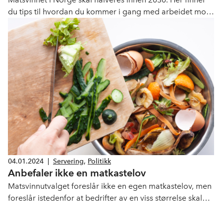
du tips til hvordan du kommer i gang med arbeidet mot
matsvinn og samtidig sparer penger.
04.01.2024
|
Servering
,
Politikk
Anbefaler ikke en matkastelov
Matsvinnutvalget foreslår ikke en egen matkastelov, men
foreslår istedenfor at bedrifter av en viss størrelse skal
foreta en aktsomhetsvurdering av sitt matsvinn og
rapportere om dette.