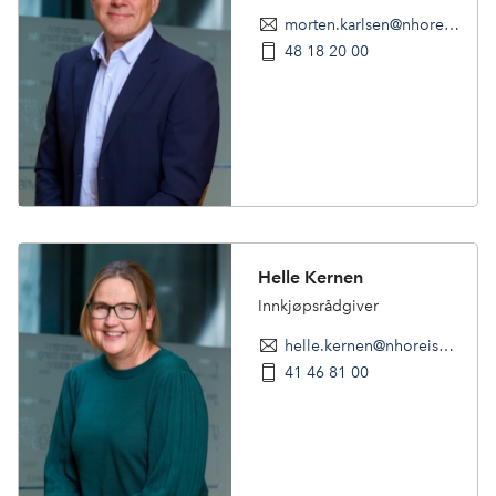
morten.karlsen@nhoreiseliv.no
48 18 20 00
Helle Kernen
Innkjøpsrådgiver
helle.kernen@nhoreiseliv.no
41 46 81 00