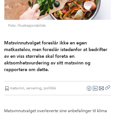
Foto: Illustrasjonsbilde
Matsvinnutvalget foreslår ikke en egen
matkastelov, men foreslår istedenfor at bedrifter
av en viss størrelse skal foreta en
aktsomhetsvurdering av sitt matsvinn og
rapportere om dette.
matsvinn
,
servering
,
politikk
F
L
E
Kop
a
i
-
len
c
n
p
e
k
o
Matsvinnutvalget overleverte sine anbefalinger til klima