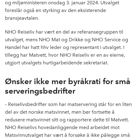
b
e
s
og miljøministeren onsdag 3. januar 2024. Utvalget
o
d
t
foreslår også en styrking av den eksisterende
o
I
bransjeavtalen.
k
n
NHO Reiseliv har vært en del av referansegruppen til
utvalget, mens NHO Mat og Drikke og NHO Service og
Handel har hatt hhv leder og representant i utvalget. I
tillegg har Matvett, hvor NHO Reiseliv er en av eierne,
utgjort utvalgets hurtigarbeidende sekretariat.
Ønsker ikke mer byråkrati for små
serveringsbedrifter
– Reiselivsbedrifter som har matservering står for en liten
del av det norske matsvinnet, men bør fortsette å
redusere matsvinnet sitt og rapportere dette til Matvett.
NHO Reiselivs hovedanliggende med arbeidet mot
Matsvinnutvalget har vært å forsøke å ikke pålegge små