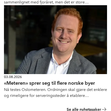
sammenlignet med fjoråret, men det er store
geografiske forskjeller.
03.08.2026
«Meteren» sprer seg til flere norske byer
Nå testes Oslometeren. Ordningen skal gjøre det enklere
og rimeligere for serveringssteder å etablere
uteservering.
Se alle nyhetssaker