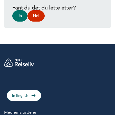
Fant du det du lette etter?
Ja
Nei
In English
Medlemsfordeler