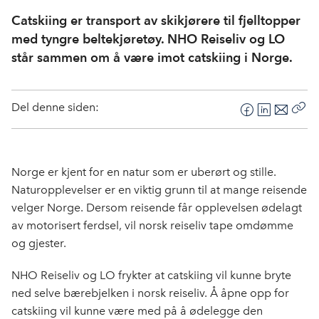
Catskiing er transport av skikjørere til fjelltopper
med tyngre beltekjøretøy. NHO Reiseliv og LO
står sammen om å være imot catskiing i Norge.
Del denne siden:
F
L
E
Kop
a
i
-
len
c
n
p
e
k
o
Norge er kjent for en natur som er uberørt og stille.
b
e
s
Naturopplevelser er en viktig grunn til at mange reisende
o
d
t
velger Norge. Dersom reisende får opplevelsen ødelagt
o
I
av motorisert ferdsel, vil norsk reiseliv tape omdømme
k
n
og gjester.
NHO Reiseliv og LO frykter at catskiing vil kunne bryte
ned selve bærebjelken i norsk reiseliv. Å åpne opp for
catskiing vil kunne være med på å ødelegge den