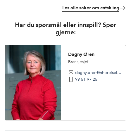
Les alle saker om catskiing
Har du spørsmål eller innspill? Spør
gjerne:
Dagny Øren
Bransjesjef
dagny.oren@nhoreiseliv.no
99 51 97 25