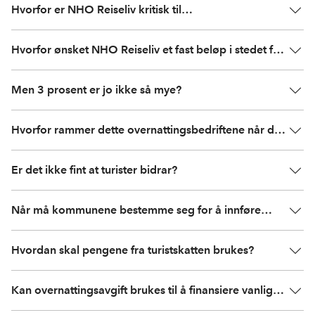
Hvorfor er NHO Reiseliv kritisk til
overnattingsavgiften?
Hvorfor ønsket NHO Reiseliv et fast beløp i stedet for
en prosentsats?
Men 3 prosent er jo ikke så mye?
Hvorfor rammer dette overnattingsbedriftene når det
er gjestene som betaler?
Er det ikke fint at turister bidrar?
Når må kommunene bestemme seg for å innføre
turistskatt?
Hvordan skal pengene fra turistskatten brukes?
Kan overnattingsavgift brukes til å finansiere vanlige
kommunale oppgaver?