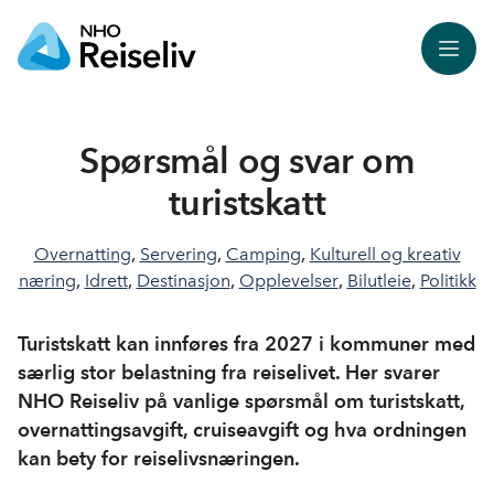
Meny
Spørsmål og svar om
turistskatt
Overnatting
,
Servering
,
Camping
,
Kulturell og kreativ
næring
,
Idrett
,
Destinasjon
,
Opplevelser
,
Bilutleie
,
Politikk
Turistskatt kan innføres fra 2027 i kommuner med
særlig stor belastning fra reiselivet. Her svarer
NHO Reiseliv på vanlige spørsmål om turistskatt,
overnattingsavgift, cruiseavgift og hva ordningen
kan bety for reiselivsnæringen.