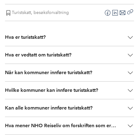
Turistskatt
,
besøksforvaltning
F
L
E
Kop
a
i
-
len
c
n
p
Hva er turistskatt?
e
k
o
b
e
s
o
d
t
Hva er vedtatt om turistskatt?
o
I
k
n
Når kan kommuner innføre turistskatt?
Hvilke kommuner kan innføre turistskatt?
Kan alle kommuner innføre turistskatt?
Hva mener NHO Reiseliv om forskriften som er
vedtatt?