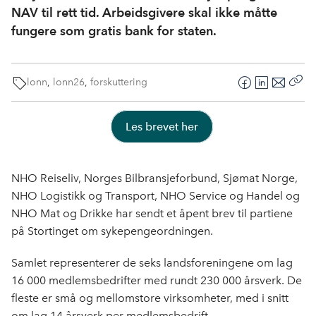
NAV til rett tid. Arbeidsgivere skal ikke måtte
fungere som gratis bank for staten.
lonn
,
lonn26
,
forskuttering
F
L
E
Kop
a
i
-
len
c
n
p
Les brevet her
e
k
o
b
e
s
o
d
t
NHO Reiseliv, Norges Bilbransjeforbund, Sjømat Norge,
o
I
NHO Logistikk og Transport, NHO Service og Handel og
k
n
NHO Mat og Drikke har sendt et åpent brev til partiene
på Stortinget om sykepengeordningen.
Samlet representerer de seks landsforeningene om lag
16 000 medlemsbedrifter med rundt 230 000 årsverk. De
fleste er små og mellomstore virksomheter, med i snitt
om lag 14 årsverk per medlemsbedrift.