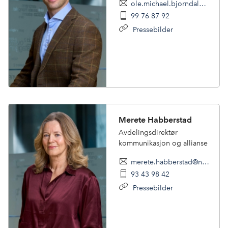
ole.michael.bjorndal@nhoreiseliv.no
99 76 87 92
Pressebilder
Merete Habberstad
Avdelingsdirektør
kommunikasjon og allianse
merete.habberstad@nhoreiseliv.no
93 43 98 42
Pressebilder