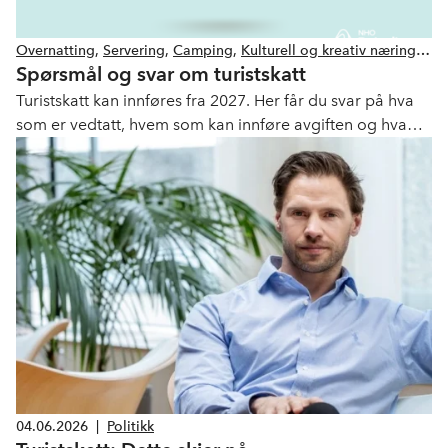
Overnatting
,
Servering
,
Camping
,
Kulturell og kreativ næring
,
Spørsmål og svar om turistskatt
Idrett
,
Destinasjon
,
Opplevelser
,
Bilutleie
,
Politikk
Turistskatt kan innføres fra 2027. Her får du svar på hva
som er vedtatt, hvem som kan innføre avgiften og hva
ordningen betyr for reiselivsnæringen.
04.06.2026
|
Politikk