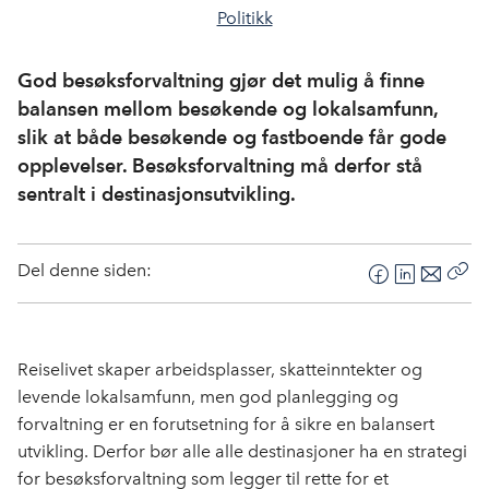
Politikk
God besøksforvaltning gjør det mulig å finne
balansen mellom besøkende og lokalsamfunn,
slik at både besøkende og fastboende får gode
opplevelser. Besøksforvaltning må derfor stå
sentralt i destinasjonsutvikling.
Del denne siden:
F
L
E
Kop
a
i
-
len
c
n
p
e
k
o
Reiselivet skaper arbeidsplasser, skatteinntekter og
b
e
s
levende lokalsamfunn, men god planlegging og
o
d
t
forvaltning er en forutsetning for å sikre en balansert
o
I
utvikling. Derfor bør alle alle destinasjoner ha en strategi
k
n
for besøksforvaltning som legger til rette for et