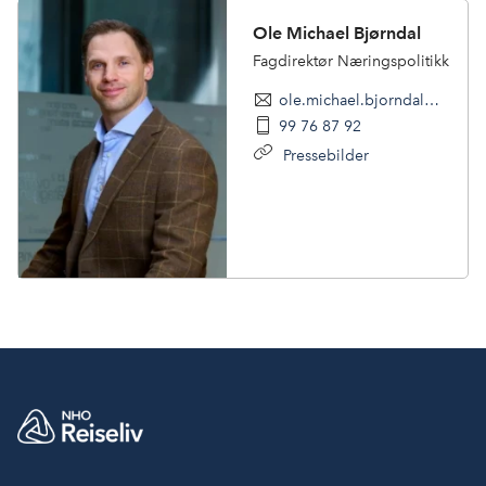
Ole Michael Bjørndal
Fagdirektør Næringspolitikk
ole.michael.bjorndal@nhoreiseliv.no
99 76 87 92
Pressebilder