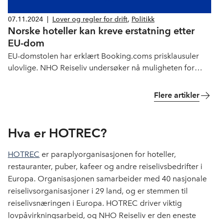
07.11.2024
|
Lover og regler for drift
,
Politikk
Norske hoteller kan kreve erstatning etter
EU-dom
EU-domstolen har erklært Booking.coms prisklausuler
ulovlige. NHO Reiseliv undersøker nå muligheten for
erstatning til norske hoteller.
Flere artikler
Hva er HOTREC?
HOTREC
er paraplyorganisasjonen for hoteller,
restauranter, puber, kafeer og andre reiselivsbedrifter i
Europa. Organisasjonen samarbeider med 40 nasjonale
reiselivsorganisasjoner i 29 land, og er stemmen til
reiselivsnæringen i Europa. HOTREC driver viktig
lovpåvirkningsarbeid, og NHO Reiseliv er den eneste