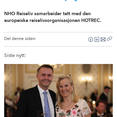
NHO Reiseliv samarbeider tett med den
europeiske reiselivsorganisasjonen HOTREC.
Del denne siden:
F
L
E
Kop
a
i
-
len
c
n
p
Siste nytt:
e
k
o
b
e
s
o
d
t
o
I
k
n