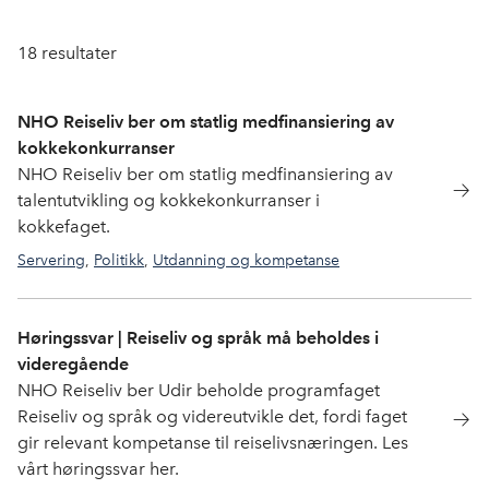
18
resultater
NHO Reiseliv ber om statlig medfinansiering av
kokkekonkurranser
NHO Reiseliv ber om statlig medfinansiering av
talentutvikling og kokkekonkurranser i
kokkefaget.
Servering
,
Politikk
,
Utdanning og kompetanse
Bocuse d'Or
Høringssvar | Reiseliv og språk må beholdes i
videregående
NHO Reiseliv ber Udir beholde programfaget
Reiseliv og språk og videreutvikle det, fordi faget
gir relevant kompetanse til reiselivsnæringen. Les
vårt høringssvar her.