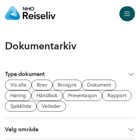
Meny
Dokumentarkiv
Type dokument
Vis alle
Brev
Brosjyre
Dokument
Høring
Håndbok
Presentasjon
Rapport
Sjekkliste
Veileder
Velg område