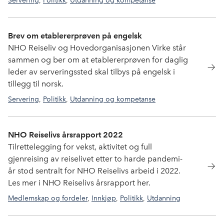
Servering
,
Politikk
,
Utdanning og kompetanse
servering
,
uteliv
Brev om etablererprøven på engelsk
NHO Reiseliv og Hovedorganisasjonen Virke står
sammen og ber om at etablererprøven for daglig
leder av serveringssted skal tilbys på engelsk i
tillegg til norsk.
Servering
,
Politikk
,
Utdanning og kompetanse
servering
,
Utdanning
NHO Reiselivs årsrapport 2022
Tilrettelegging for vekst, aktivitet og full
gjenreising av reiselivet etter to harde pandemi-
år stod sentralt for NHO Reiselivs arbeid i 2022.
Les mer i NHO Reiselivs årsrapport her.
Medlemskap og fordeler
,
Innkjøp
,
Politikk
,
Utdanning
og kompetanse