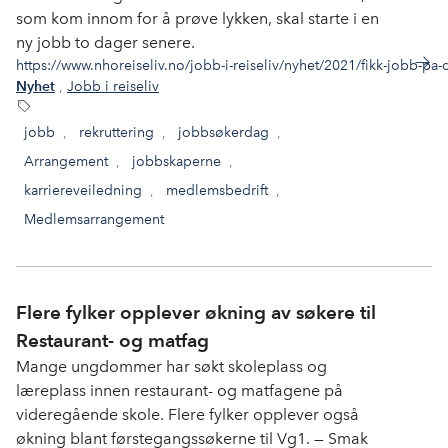
som kom innom for å prøve lykken, skal starte i en
ny jobb to dager senere.
https://www.nhoreiseliv.no/jobb-i-reiseliv/nyhet/2021/fikk-jobb-p
,
Jobb i reiseliv
Nyhet
jobb
,
rekruttering
,
jobbsøkerdag
,
Arrangement
,
jobbskaperne
,
karriereveiledning
,
medlemsbedrift
,
Medlemsarrangement
Flere fylker opplever økning av søkere til
Restaurant- og matfag
Mange ungdommer har søkt skoleplass og
læreplass innen restaurant- og matfagene på
videregående skole. Flere fylker opplever også
økning blant førstegangssøkerne til Vg1. — Smak