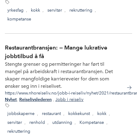
yrkesfag
,
kokk
,
servitør
,
rekruttering
,
kompetanse
Restaurantbransjen: — Mange lukrative
jobbtilbud å få
Stengte grenser og permitteringer har ført til
mangel på arbeidskraft i restaurantbransjen. Det
skaper mangfoldige karriereveier for dem som
ønsker seg inn i reiselivet.
https://www.nhoreiseliv.no/jobb-i-reiseliv/nyhet/2021/restaurantbr
,
,
Jobb i reiseliv
Nyhet
Reiselivslederen
jobbskaperne
,
restaurant
,
kokkekunst
,
kokk
,
servitør
,
renhold
,
utdanning
,
Kompetanse
,
rekruttering