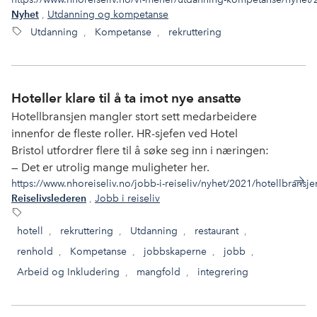
,
Utdanning og kompetanse
Nyhet
Utdanning
,
Kompetanse
,
rekruttering
Hoteller klare til å ta imot nye ansatte
Hotellbransjen mangler stort sett medarbeidere
innenfor de fleste roller. HR-sjefen ved Hotel
Bristol utfordrer flere til å søke seg inn i næringen:
— Det er utrolig mange muligheter her.
https://www.nhoreiseliv.no/jobb-i-reiseliv/nyhet/2021/hotellbransjen
,
Jobb i reiseliv
Reiselivslederen
hotell
,
rekruttering
,
Utdanning
,
restaurant
,
renhold
,
Kompetanse
,
jobbskaperne
,
jobb
,
Arbeid og Inkludering
,
mangfold
,
integrering