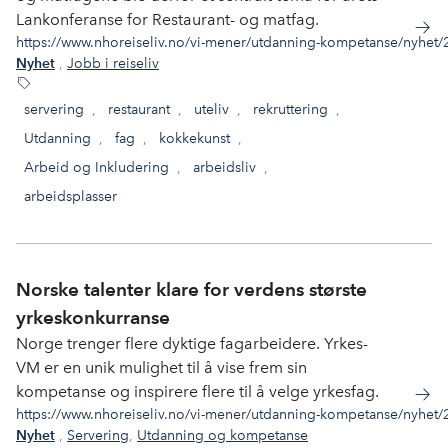
Lankonferanse for Restaurant- og matfag.
https://www.nhoreiseliv.no/vi-mener/utdanning-kompetanse/nyhet/202
,
Jobb i reiseliv
Nyhet
servering
,
restaurant
,
uteliv
,
rekruttering
,
Utdanning
,
fag
,
kokkekunst
,
Arbeid og Inkludering
,
arbeidsliv
,
arbeidsplasser
Norske talenter klare for verdens største
yrkeskonkurranse
Norge trenger flere dyktige fagarbeidere. Yrkes-
VM er en unik mulighet til å vise frem sin
kompetanse og inspirere flere til å velge yrkesfag.
https://www.nhoreiseliv.no/vi-mener/utdanning-kompetanse/nyhet/2
,
Servering
,
Utdanning og kompetanse
Nyhet