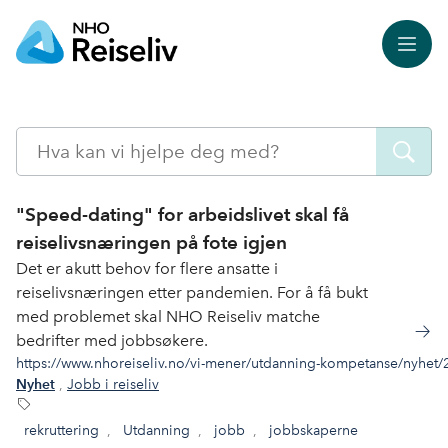
Meny
Søk
"Speed-dating" for arbeidslivet skal få
reiselivsnæringen på fote igjen
Det er akutt behov for flere ansatte i
reiselivsnæringen etter pandemien. For å få bukt
med problemet skal NHO Reiseliv matche
bedrifter med jobbsøkere.
https://www.nhoreiseliv.no/vi-mener/utdanning-kompetanse/nyhet/202
,
Jobb i reiseliv
Nyhet
rekruttering
,
Utdanning
,
jobb
,
jobbskaperne