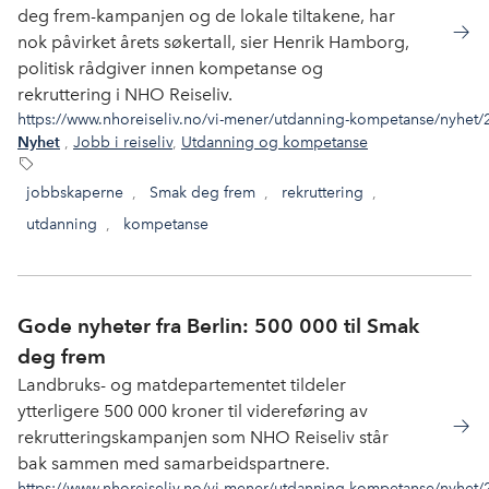
deg frem-kampanjen og de lokale tiltakene, har
nok påvirket årets søkertall, sier Henrik Hamborg,
politisk rådgiver innen kompetanse og
rekruttering i NHO Reiseliv.
https://www.nhoreiseliv.no/vi-mener/utdanning-kompetanse/nyhet/20
,
Jobb i reiseliv
,
Utdanning og kompetanse
Nyhet
jobbskaperne
,
Smak deg frem
,
rekruttering
,
utdanning
,
kompetanse
Gode nyheter fra Berlin: 500 000 til Smak
deg frem
Landbruks- og matdepartementet tildeler
ytterligere 500 000 kroner til videreføring av
rekrutteringskampanjen som NHO Reiseliv står
bak sammen med samarbeidspartnere.
https://www.nhoreiseliv.no/vi-mener/utdanning-kompetanse/nyhet/2