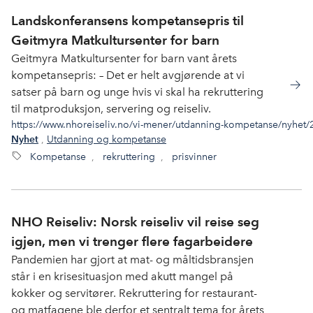
Landskonferansens kompetansepris til
Geitmyra Matkultursenter for barn
Geitmyra Matkultursenter for barn vant årets
kompetansepris: – Det er helt avgjørende at vi
satser på barn og unge hvis vi skal ha rekruttering
til matproduksjon, servering og reiseliv.
https://www.nhoreiseliv.no/vi-mener/utdanning-kompetanse/nyhet/2
,
Utdanning og kompetanse
Nyhet
Kompetanse
,
rekruttering
,
prisvinner
NHO Reiseliv: Norsk reiseliv vil reise seg
igjen, men vi trenger flere fagarbeidere
Pandemien har gjort at mat- og måltidsbransjen
står i en krisesituasjon med akutt mangel på
kokker og servitører. Rekruttering for restaurant-
og matfagene ble derfor et sentralt tema for årets